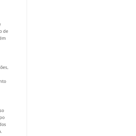
e
ão de
bém
tões,
nto
so
mpo
dos
a.