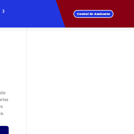
Central do Assinante
uto
ários
es
ia.