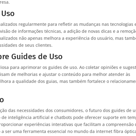
resa.
 Uso
alizados regularmente para refletir as mudanças nas tecnologias 
evisão de informações técnicas, a adição de novas dicas e a remoç
tualizados não apenas melhora a experiência do usuário, mas tam
sidades de seus clientes.
bre Guides de Uso
osa para aprimorar os guides de uso. Ao coletar opiniões e suges
isam de melhorias e ajustar o conteúdo para melhor atender às
elhora a qualidade dos guias, mas também fortalece o relacioname
so
ução das necessidades dos consumidores, o futuro dos guides de u
de inteligência artificial e chatbots pode oferecer suporte em te
oporcionar experiências interativas que facilitam a compreensão 
 a ser uma ferramenta essencial no mundo da internet fibra óptic