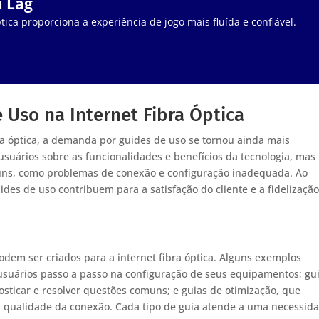
m Lag
tica proporciona a experiência de jogo mais fluída e confiável.
 Uso na Internet Fibra Óptica
ra óptica, a demanda por guides de uso se tornou ainda mais
suários sobre as funcionalidades e benefícios da tecnologia, mas
ns, como problemas de conexão e configuração inadequada. Ao
uides de uso contribuem para a satisfação do cliente e a fidelização
odem ser criados para a internet fibra óptica. Alguns exemplos
 usuários passo a passo na configuração de seus equipamentos; gu
sticar e resolver questões comuns; e guias de otimização, que
a qualidade da conexão. Cada tipo de guia atende a uma necessid