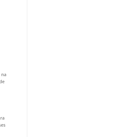
 na
 de
bra
ses