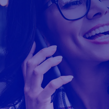
@
@
@
@