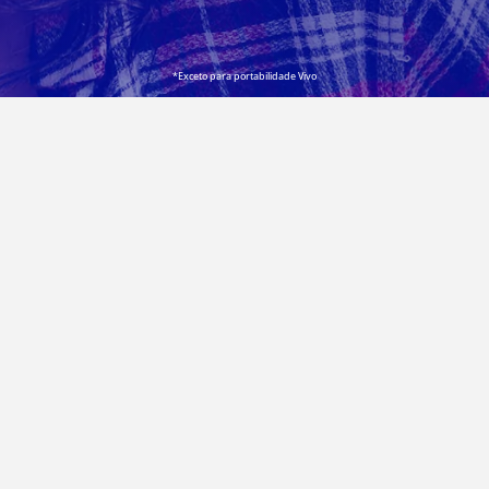
*Exceto para portabilidade Vivo
Whats App Ilimitado
Use mensagens, chamadas de voz e
ligação sem descontar da sua
franquia.