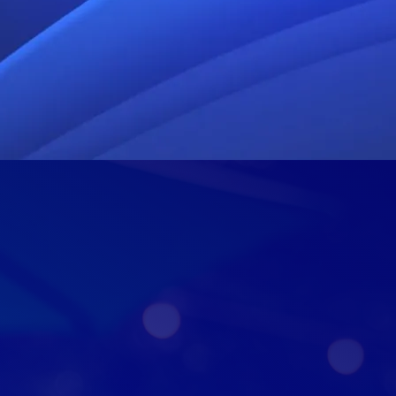
25GB
R$80
25GB de Franquia
@
uia