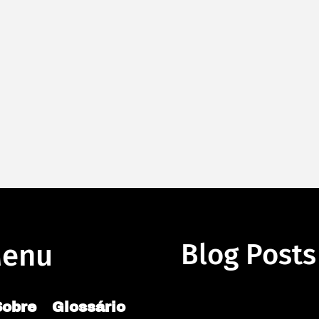
Ligações/SMS Ilimitados
Ligações/SMS Ilimitados para todo o
Brasil: fale à vontade com qualquer
operadora, em qualquer lugar do
país.
enu
Blog Posts
Sobre
Glossário