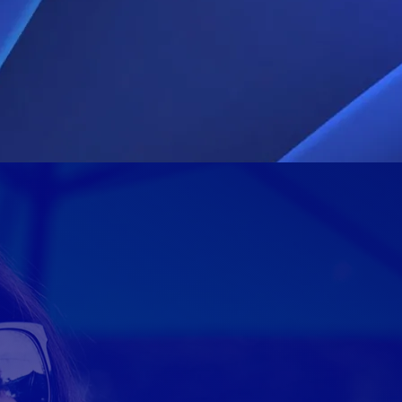
5GB
20GB
$40
R$55
10GB de Franquia + 5GB
20 GB de Franq
@
exclusivo para Youtube