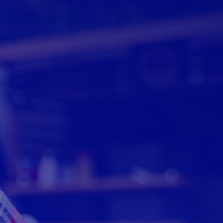
Whats App
@
Ilimitado(Exceto Ligação
o Ligação
Video)
Ligação/SMS Ilimitado
@
imitado
Moovit e Waze Ilimitado
@
Ilimitado
5 GB Bônus por
@
r
Portabilidade*