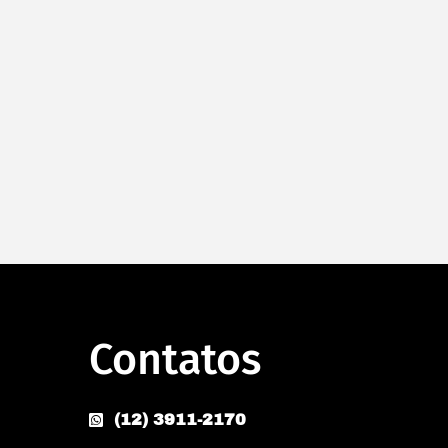
Aplicativos como bônus
Apps para ser usado em bônus.
Facebook, Messenger, X (Twitter),
Pinterest, Tinder, TikTok e
Instagram. Curta, poste e deslize
sem medo de acabar a internet.
Contatos
(12) 3911-2170
