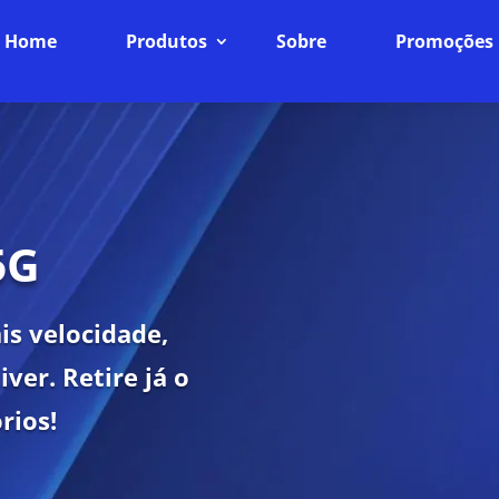
Home
Produtos
Sobre
Promoções
5G
is velocidade,
ver. Retire já o
rios!