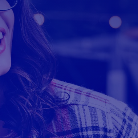
Whats App
@
Whats App
Ilimitado(Excet
Ilimitado(Exceto Ligação
Video)
Video)
Ligação/SMS Il
@
Ligação/SMS Ilimitado
Moovit e Waze 
@
Moovit e Waze Ilimitado
5 GB Bônus po
@
5 GB Bônus por
Portabilidade*
Portabilidade*