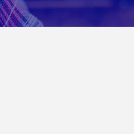
Portabilidade
Traga seu número pra L2K sem dor
de cabeça. E ainda GANHE 4GB de
bônus