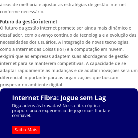
áreas de melhoria e ajustar as estratégias de gestão internet
conforme necessário.
Futuro da gestão internet
O futuro da gestão internet promete ser ainda mais dinâmico e
desafiador, com o avanço contínuo da tecnologia e a evolução das
necessidades dos usuários. A integração de novas tecnologias,
como a Internet das Coisas (IoT) e a computação em nuvem,
exigirá que as empresas adaptem suas abordagens de gestão
internet para se manterem competitivas. A capacidade de se
adaptar rapidamente às mudanças e de adotar inovações será um
diferencial importante para as organizações que buscam
prosperar no ambiente digital.
Internet Fibra: Jogue sem Lag
Diga adeus às travadas! Nossa fibra óptica
proporciona a experiência de jogo mais fluída e
confiável.
Saiba Mais