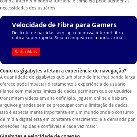
como a internet moderna funciona e como ela pode atender às
necessidades dos usuários.
Velocidade de Fibra para Gamers
Desfrute de partidas sem lag com nossa internet fibra
óptica super rápida. Seja o campeão no mundo virtual!
Saiba Mais
Como os gigabytes afetam a experiência de navegação?
A quantidade de gigabytes que um plano de internet banda larga
oferece pode impactar diretamente a experiência do usuário.
Planos com maiores limites de dados permitem que os usuários
transmitam vídeos em alta definição, joguem online e baixem
arquivos grandes sem se preocupar com a limitação de dados.
Isso é especialmente importante em um mundo onde o consumo
de mídia digital está em constante crescimento, e a demanda por
conexões rápidas e confiáveis é cada vez maior.
Gigabytes e velocidade de conexão