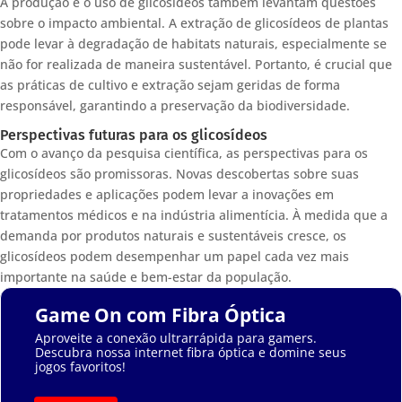
A produção e o uso de glicosídeos também levantam questões
sobre o impacto ambiental. A extração de glicosídeos de plantas
pode levar à degradação de habitats naturais, especialmente se
não for realizada de maneira sustentável. Portanto, é crucial que
as práticas de cultivo e extração sejam geridas de forma
responsável, garantindo a preservação da biodiversidade.
Perspectivas futuras para os glicosídeos
Com o avanço da pesquisa científica, as perspectivas para os
glicosídeos são promissoras. Novas descobertas sobre suas
propriedades e aplicações podem levar a inovações em
tratamentos médicos e na indústria alimentícia. À medida que a
demanda por produtos naturais e sustentáveis cresce, os
glicosídeos podem desempenhar um papel cada vez mais
importante na saúde e bem-estar da população.
Game On com Fibra Óptica
Aproveite a conexão ultrarrápida para gamers.
Descubra nossa internet fibra óptica e domine seus
jogos favoritos!