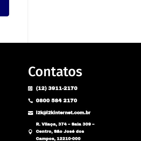
Contatos
(12) 3911-2170

0800 584 2170


l2k@l2kinternet.com.br
R. Vilaça, 374 – Sala 309 –

Centro, São José dos
Campos, 12210-000