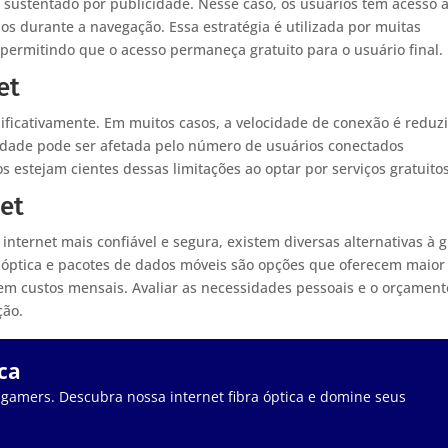
sustentado por publicidade. Nesse caso, os usuários têm acesso 
os durante a navegação. Essa estratégia é utilizada por muitas
permitindo que o acesso permaneça gratuito para o usuário final.
et
gnificativamente. Em muitos casos, a velocidade de conexão é reduz
idade pode ser afetada pelo número de usuários conectados
 estejam cientes dessas limitações ao optar por serviços gratuitos
net
ternet mais confiável e segura, existem diversas alternativas à g
ra óptica e pacotes de dados móveis são opções que oferecem maior
m custos mensais. Avaliar as necessidades pessoais e o orçament
ção.
ca
 gamers. Descubra nossa internet fibra óptica e domine seus