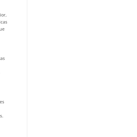
ior,
icas
que
tas
m
ões
s.