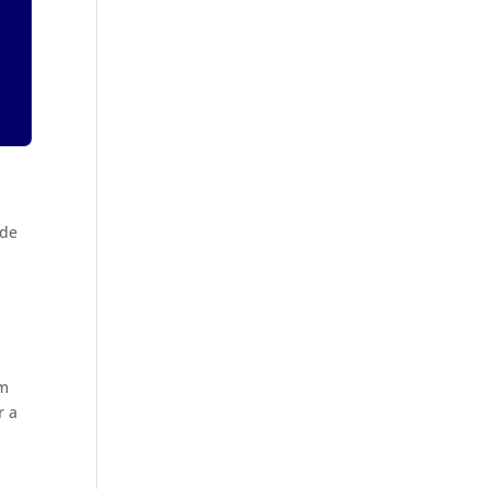
 de
em
r a