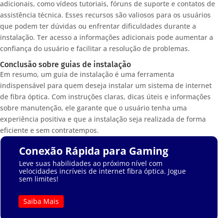
adicionais, como vídeos tutoriais, fóruns de suporte e contatos de
assistência técnica. Esses recursos são valiosos para os usuários
que podem ter dúvidas ou enfrentar dificuldades durante a
instalação. Ter acesso a informações adicionais pode aumentar a
confiança do usuário e facilitar a resolução de problemas.
Conclusão sobre guias de instalação
Em resumo, um guia de instalação é uma ferramenta
indispensável para quem deseja instalar um sistema de internet
de fibra óptica. Com instruções claras, dicas úteis e informações
sobre manutenção, ele garante que o usuário tenha uma
experiência positiva e que a instalação seja realizada de forma
eficiente e sem contratempos.
Conexão Rápida para Gaming
Leve suas habilidades ao próximo nível com
velocidades incríveis de internet fibra óptica. Jogue
sem limites!
Saiba Mais