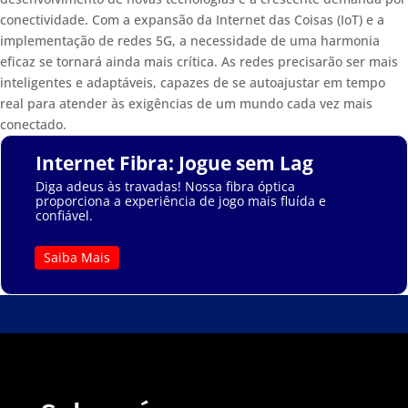
conectividade. Com a expansão da Internet das Coisas (IoT) e a
implementação de redes 5G, a necessidade de uma harmonia
eficaz se tornará ainda mais crítica. As redes precisarão ser mais
inteligentes e adaptáveis, capazes de se autoajustar em tempo
real para atender às exigências de um mundo cada vez mais
conectado.
Internet Fibra: Jogue sem Lag
Diga adeus às travadas! Nossa fibra óptica
proporciona a experiência de jogo mais fluída e
confiável.
Saiba Mais