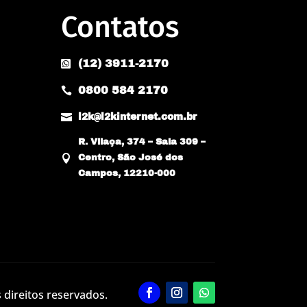
Contatos
(12) 3911-2170

0800 584 2170


l2k@l2kinternet.com.br
R. Vilaça, 374 – Sala 309 –

Centro, São José dos
Campos, 12210-000
 direitos reservados.