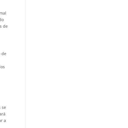
 mal
do
s de
o de
los
s se
ará
ar a