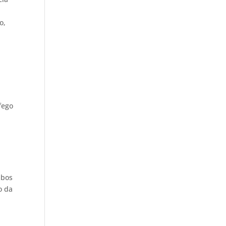
o,
fego
mbos
o da