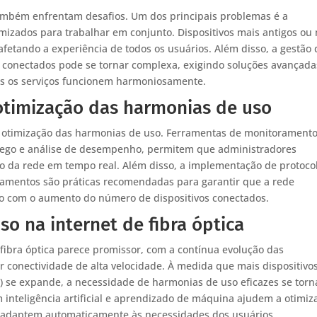
também enfrentam desafios. Um dos principais problemas é a
timizados para trabalhar em conjunto. Dispositivos mais antigos ou
fetando a experiência de todos os usuários. Além disso, a gestão 
 conectados pode se tornar complexa, exigindo soluções avançada
os os serviços funcionem harmoniosamente.
otimização das harmonias de uso
 otimização das harmonias de uso. Ferramentas de monitorament
fego e análise de desempenho, permitem que administradores
ão da rede em tempo real. Além disso, a implementação de protoco
pamentos são práticas recomendadas para garantir que a rede
mo com o aumento do número de dispositivos conectados.
o na internet de fibra óptica
fibra óptica parece promissor, com a contínua evolução das
 conectividade de alta velocidade. À medida que mais dispositivo
T) se expande, a necessidade de harmonias de uso eficazes se torn
 inteligência artificial e aprendizado de máquina ajudem a otimiz
e adaptem automaticamente às necessidades dos usuários.