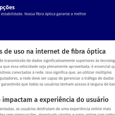
upções
stabilidade. Nossa fibra óptica garante a melhor
 de uso na internet de fibra óptica
 de transmissão de dados significativamente superiores às tecnolog
ra que essa velocidade seja plenamente aproveitada, é essencial q
tivos conectados à rede. Isso significa que, ao utilizar múltiplos
putadores, a rede deve ser capaz de gerenciar o tráfego de dados
e garantindo que todos os usuários tenham acesso à largura de b
 impactam a experiência do usuário
ntadas, os usuários desfrutam de uma experiência online mais
vídeo sem interrupções, downloads rápidos e jogos online com latên