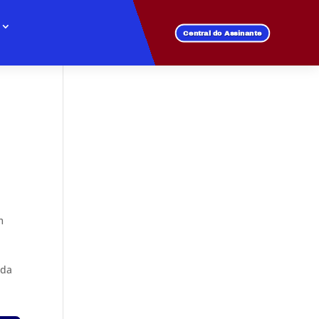
Central do Assinante
m
 da