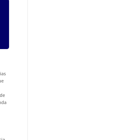
ias
ue
 de
anda
cia