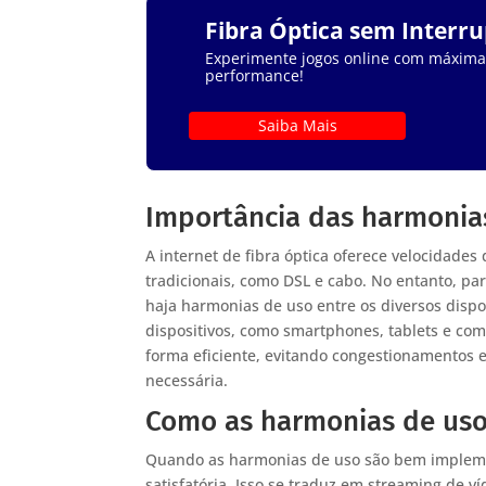
Fibra Óptica sem Interr
Experimente jogos online com máxima e
performance!
Saiba Mais
Importância das harmonias
A internet de fibra óptica oferece velocidades
tradicionais, como DSL e cabo. No entanto, pa
haja harmonias de uso entre os diversos disposi
dispositivos, como smartphones, tablets e com
forma eficiente, evitando congestionamentos 
necessária.
Como as harmonias de uso
Quando as harmonias de uso são bem impleme
satisfatória. Isso se traduz em streaming de 