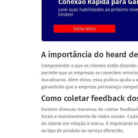
Conexão Rápida para G
Leve suas habilidades ao próximo nível
limites!
Saiba Mais
A importância do heard de
Compreender o que os clientes estão dizendo é
permite que as empresas se conectem emocion
duradouros. Além disso, essa prática ajuda a 
garantindo que a empresa permaneça competit
Como coletar feedback dos
Existem diversas maneiras de coletar feedback 
focais e monitoramento de redes sociais. Cad
do cliente em relação à marca. É importante e
ao tipo de produto ou serviço oferecido.