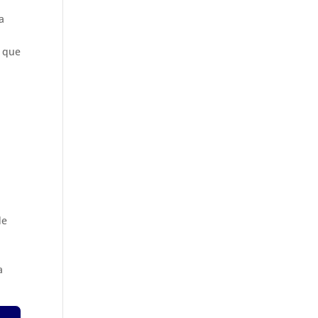
a
z que
m
de
a