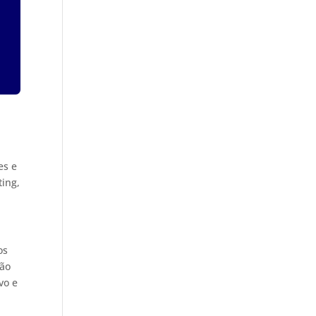
es e
ting,
os
ção
vo e