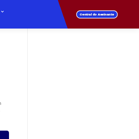
Central do Assinante
m
m