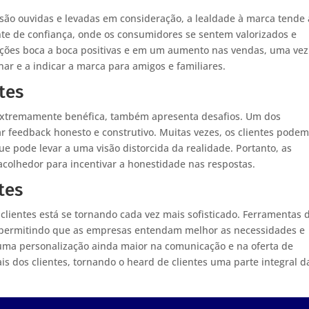
são ouvidas e levadas em consideração, a lealdade à marca tende 
te de confiança, onde os consumidores se sentem valorizados e
ações boca a boca positivas e em um aumento nas vendas, uma ve
rnar e a indicar a marca para amigos e familiares.
tes
 extremamente benéfica, também apresenta desafios. Um dos
ar feedback honesto e construtivo. Muitas vezes, os clientes pode
que pode levar a uma visão distorcida da realidade. Portanto, as
olhedor para incentivar a honestidade nas respostas.
tes
clientes está se tornando cada vez mais sofisticado. Ferramentas 
tão permitindo que as empresas entendam melhor as necessidades e
uma personalização ainda maior na comunicação e na oferta de
is dos clientes, tornando o heard de clientes uma parte integral d