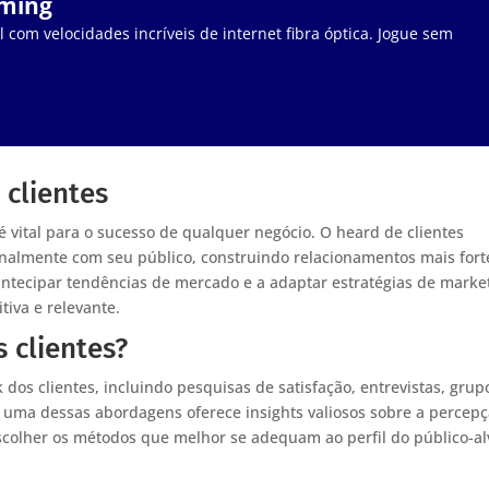
aming
 com velocidades incríveis de internet fibra óptica. Jogue sem
 clientes
 vital para o sucesso de qualquer negócio. O heard de clientes
almente com seu público, construindo relacionamentos mais fort
antecipar tendências de mercado e a adaptar estratégias de marke
iva e relevante.
 clientes?
dos clientes, incluindo pesquisas de satisfação, entrevistas, grup
a uma dessas abordagens oferece insights valiosos sobre a percep
scolher os métodos que melhor se adequam ao perfil do público-al