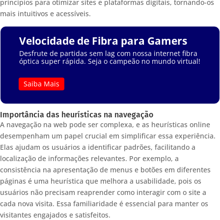
princípios para otimizar sites e plataformas digitais, tornando-os
mais intuitivos e acessíveis.
Velocidade de Fibra para Gamers
Desfrute de partidas sem lag com nossa internet fibra
óptica super rápida. Seja o campeão no mundo virtual!
Saiba Mais
Importância das heurísticas na navegação
A navegação na web pode ser complexa, e as heurísticas online
desempenham um papel crucial em simplificar essa experiência.
Elas ajudam os usuários a identificar padrões, facilitando a
localização de informações relevantes. Por exemplo, a
consistência na apresentação de menus e botões em diferentes
páginas é uma heurística que melhora a usabilidade, pois os
usuários não precisam reaprender como interagir com o site a
cada nova visita. Essa familiaridade é essencial para manter os
visitantes engajados e satisfeitos.