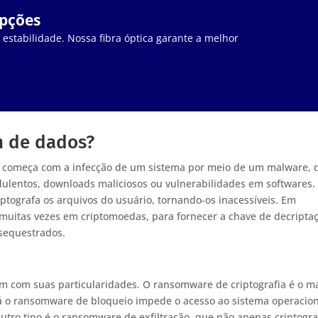
upções
stabilidade. Nossa fibra óptica garante a melhor
m de dados?
 começa com a infecção de um sistema por meio de um malware, 
dulentos, downloads maliciosos ou vulnerabilidades em softwares.
ptografa os arquivos do usuário, tornando-os inacessíveis. Em
muitas vezes em criptomoedas, para fornecer a chave de decripta
 sequestrados.
m com suas particularidades. O ransomware de criptografia é o m
á o ransomware de bloqueio impede o acesso ao sistema operacion
tro tipo é o ransomware de exfiltração, que não apenas criptogra