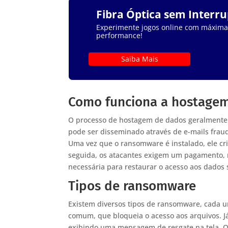
Fibra Óptica sem Interr
Experimente jogos online com máxima e
performance!
Saiba Mais
Como funciona a hostage
O processo de hostagem de dados geralmente
pode ser disseminado através de e-mails frau
Uma vez que o ransomware é instalado, ele cri
seguida, os atacantes exigem um pagamento, 
necessária para restaurar o acesso aos dados
Tipos de ransomware
Existem diversos tipos de ransomware, cada u
comum, que bloqueia o acesso aos arquivos. J
exibindo uma mensagem de resgate na tela. Ou