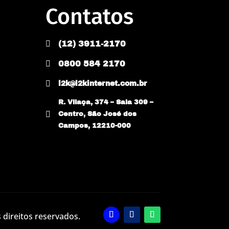
Contatos

(12) 3911-2170

0800 584 2170

l2k@l2kinternet.com.br
R. Vilaça, 374 – Sala 309 –

Centro, São José dos
Campos, 12210-000
 direitos reservados.