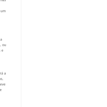
m um
ia
, ou
s e
rá a
as,
deve
se