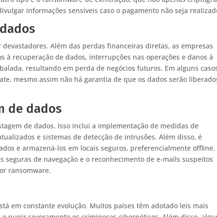
vulgar informações sensíveis caso o pagamento não seja realizad
 dados
devastadores. Além das perdas financeiras diretas, as empresas
os à recuperação de dados, interrupções nas operações e danos à
abalada, resultando em perda de negócios futuros. Em alguns casos
ate, mesmo assim não há garantia de que os dados serão liberado
.
m de dados
ostagem de dados. Isso inclui a implementação de medidas de
atualizados e sistemas de detecção de intrusões. Além disso, é
dos e armazená-los em locais seguros, preferencialmente offline.
cas seguras de navegação e o reconhecimento de e-mails suspeitos
por ransomware.
stá em constante evolução. Muitos países têm adotado leis mais
 e punir severamente os criminosos cibernéticos. Além disso, alg