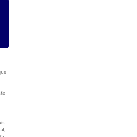
que
ção
ais
al,
fa