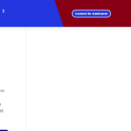
Central do Assinante
ram
a
té