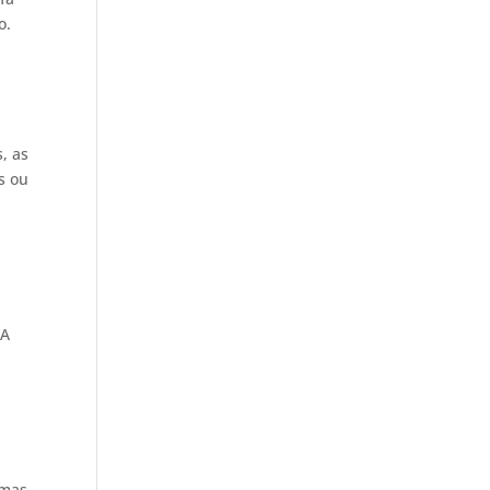
o.
, as
s ou
 A
umas