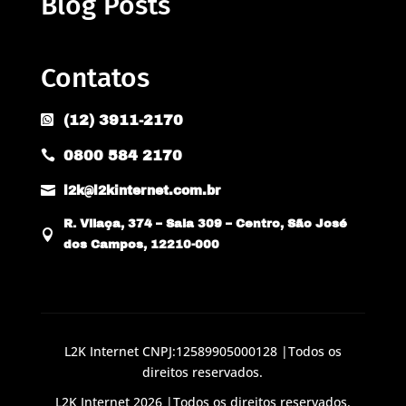
Blog Posts
Contatos
(12) 3911-2170

0800 584 2170


l2k@l2kinternet.com.br
R. Vilaça, 374 – Sala 309 – Centro, São José

dos Campos, 12210-000
L2K Internet CNPJ:12589905000128 |Todos os
direitos reservados.
L2K Internet 2026 |Todos os direitos reservados.