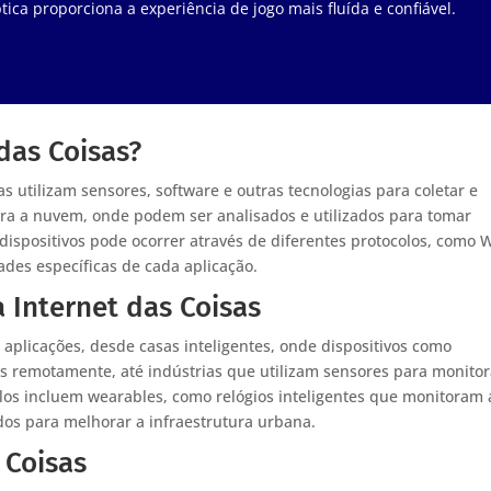
tica proporciona a experiência de jogo mais fluída e confiável.
das Coisas?
as utilizam sensores, software e outras tecnologias para coletar e
ara a nuvem, onde podem ser analisados e utilizados para tomar
ispositivos pode ocorrer através de diferentes protocolos, como Wi
des específicas de cada aplicação.
 Internet das Coisas
aplicações, desde casas inteligentes, onde dispositivos como
 remotamente, até indústrias que utilizam sensores para monitor
os incluem wearables, como relógios inteligentes que monitoram 
ados para melhorar a infraestrutura urbana.
 Coisas