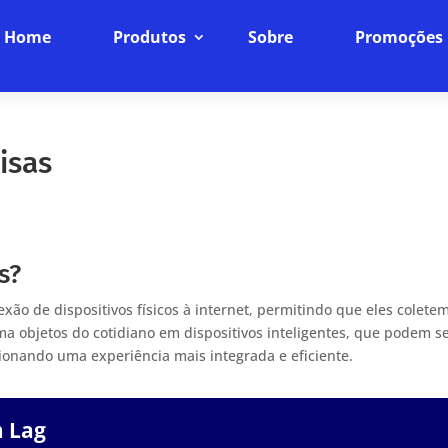
Home
Produtos
Sobre
Promoções
isas
s?
nexão de dispositivos físicos à internet, permitindo que eles colete
a objetos do cotidiano em dispositivos inteligentes, que podem s
ionando uma experiência mais integrada e eficiente.
m Lag