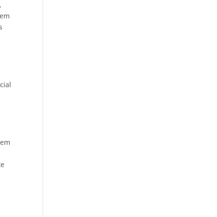
,
 em
s
cial
s em
te