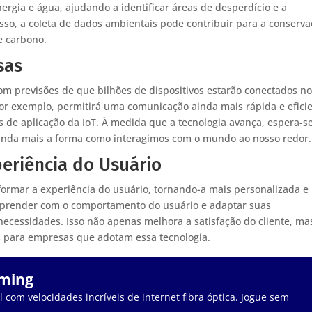
gia e água, ajudando a identificar áreas de desperdício e a
sso, a coleta de dados ambientais pode contribuir para a conserv
e carbono.
sas
com previsões de que bilhões de dispositivos estarão conectados n
por exemplo, permitirá uma comunicação ainda mais rápida e efici
es de aplicação da IoT. À medida que a tecnologia avança, espera-s
inda mais a forma como interagimos com o mundo ao nosso redor.
periência do Usuário
sformar a experiência do usuário, tornando-a mais personalizada e
aprender com o comportamento do usuário e adaptar suas
ecessidades. Isso não apenas melhora a satisfação do cliente, ma
 para empresas que adotam essa tecnologia.
aming
 com velocidades incríveis de internet fibra óptica. Jogue sem