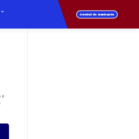
Central do Assinante
m e
e