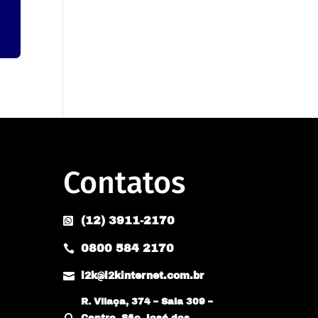
Contatos
(12) 3911-2170

0800 584 2170


l2k@l2kinternet.com.br
R. Vilaça, 374 – Sala 309 –