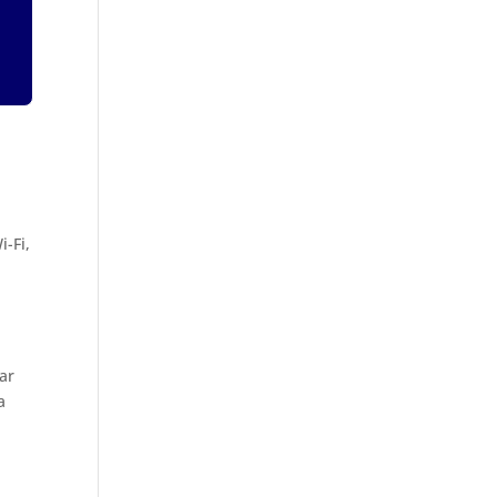
-Fi,
ar
a