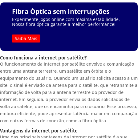
Fibra Óptica sem Interrupções
Experimente jogos online com máxima estabilidade.
Nossa fibra óptica garante a melhor performance!
Saiba Mais
Como funciona a internet por satélite?
O funcionamento da internet por satélite envolve a comunicação
entre uma antena terrestre, um satélite em órbita e o
equipamento do usuário. Quando um usuário solicita acesso a um
site, o sinal é enviado da antena para o satélite, que retransmite a
informação de volta para a antena terrestre do provedor de
internet. Em seguida, o provedor envia os dados solicitados de
volta ao satélite, que os encaminha para o usuário. Esse processo,
embora eficiente, pode apresentar latência maior em comparação
com outras formas de conexão, como a fibra óptica.
Vantagens da internet por satélite
Uma das principais vantagens da internet por satélite é a sua