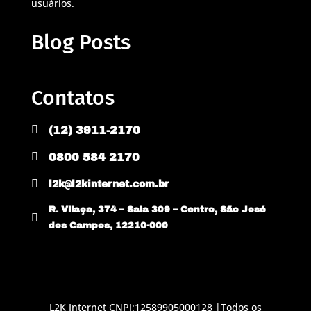
usuários.
Blog Posts
Contatos

(12) 3911-2170

0800 584 2170

l2k@l2kinternet.com.br
R. Vilaça, 374 – Sala 309 – Centro, São José

dos Campos, 12210-000
L2K Internet CNPJ:12589905000128 |Todos os