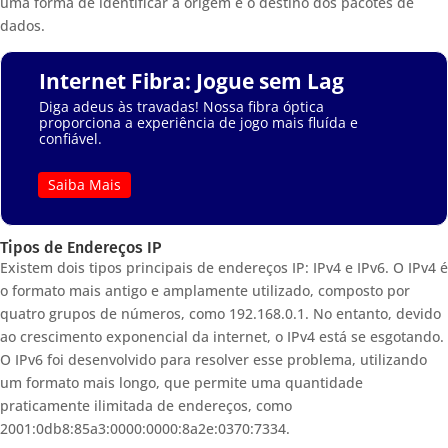
uma forma de identificar a origem e o destino dos pacotes de
dados.
Internet Fibra: Jogue sem Lag
Diga adeus às travadas! Nossa fibra óptica
proporciona a experiência de jogo mais fluída e
confiável.
Saiba Mais
Tipos de Endereços IP
Existem dois tipos principais de endereços IP: IPv4 e IPv6. O IPv4 é
o formato mais antigo e amplamente utilizado, composto por
quatro grupos de números, como 192.168.0.1. No entanto, devido
ao crescimento exponencial da internet, o IPv4 está se esgotando.
O IPv6 foi desenvolvido para resolver esse problema, utilizando
um formato mais longo, que permite uma quantidade
praticamente ilimitada de endereços, como
2001:0db8:85a3:0000:0000:8a2e:0370:7334.