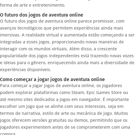
forma de arte e entretenimento.
O futuro dos jogos de aventura online
O futuro dos jogos de aventura online parece promissor, com
avanços tecnológicos que permitem experiências ainda mais
imersivas. A realidade virtual e aumentada estão começando a ser
integradas a esses jogos, proporcionando novas maneiras de
interagir com os mundos virtuais. Além disso, a crescente
popularidade dos jogos independentes está trazendo novas vozes
e ideias para o gênero, enriquecendo ainda mais a diversidade de
experiências disponíveis.
Como começar a jogar jogos de aventura online
Para começar a jogar jogos de aventura online, os jogadores
podem explorar plataformas como Steam, Epic Games Store ou
até mesmo sites dedicados a jogos em navegador. É importante
escolher um jogo que se alinhe com seus interesses, seja em
termos de narrativa, estilo de arte ou mecânica de jogo. Muitos
jogos oferecem versões gratuitas ou demos, permitindo que os
jogadores experimentem antes de se comprometerem com uma
compra.