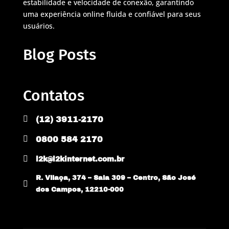
estabilidade e velocidade de conexão, garantindo
uma experiência online fluida e confiável para seus
usuários.
Blog Posts
Contatos

(12) 3911-2170

0800 584 2170

l2k@l2kinternet.com.br
R. Vilaça, 374 – Sala 309 – Centro, São José

dos Campos, 12210-000