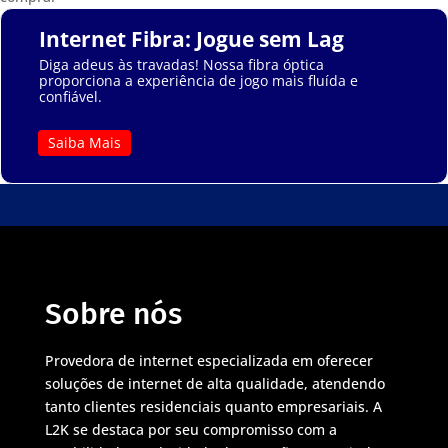
Internet Fibra: Jogue sem Lag
Diga adeus às travadas! Nossa fibra óptica
proporciona a experiência de jogo mais fluída e
confiável.
Saiba Mais
Sobre nós
Provedora de internet especializada em oferecer
soluções de internet de alta qualidade, atendendo
tanto clientes residenciais quanto empresariais. A
L2K se destaca por seu compromisso com a