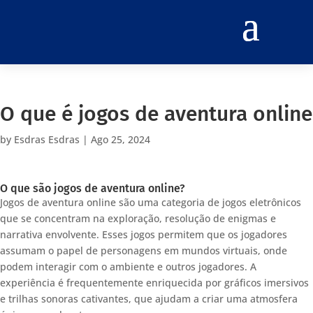
O que é jogos de aventura online
by
Esdras Esdras
|
Ago 25, 2024
O que são jogos de aventura online?
Jogos de aventura online são uma categoria de jogos eletrônicos
que se concentram na exploração, resolução de enigmas e
narrativa envolvente. Esses jogos permitem que os jogadores
assumam o papel de personagens em mundos virtuais, onde
podem interagir com o ambiente e outros jogadores. A
experiência é frequentemente enriquecida por gráficos imersivos
e trilhas sonoras cativantes, que ajudam a criar uma atmosfera