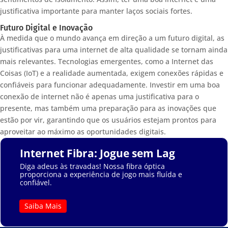
justificativa importante para manter laços sociais fortes.
Futuro Digital e Inovação
À medida que o mundo avança em direção a um futuro digital, as
justificativas para uma internet de alta qualidade se tornam ainda
mais relevantes. Tecnologias emergentes, como a Internet das
Coisas (IoT) e a realidade aumentada, exigem conexões rápidas e
confiáveis para funcionar adequadamente. Investir em uma boa
conexão de internet não é apenas uma justificativa para o
presente, mas também uma preparação para as inovações que
estão por vir, garantindo que os usuários estejam prontos para
aproveitar ao máximo as oportunidades digitais.
Internet Fibra: Jogue sem Lag
Diga adeus às travadas! Nossa fibra óptica
proporciona a experiência de jogo mais fluída e
confiável.
Saiba Mais