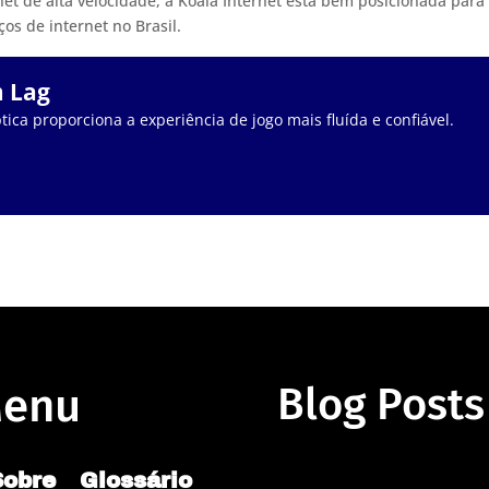
t de alta velocidade, a Koala Internet está bem posicionada para
os de internet no Brasil.
m Lag
tica proporciona a experiência de jogo mais fluída e confiável.
enu
Blog Posts
Sobre
Glossário