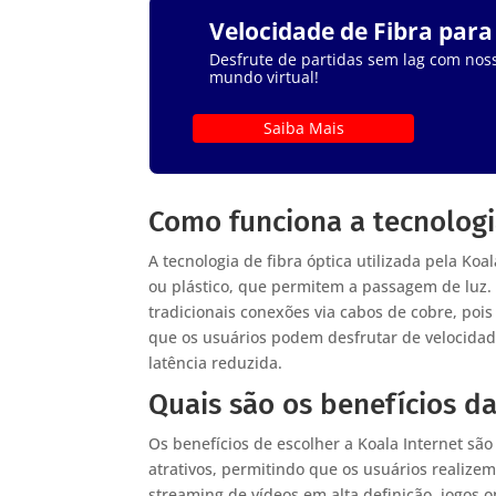
Velocidade de Fibra par
Desfrute de partidas sem lag com noss
mundo virtual!
Saiba Mais
Como funciona a tecnologia
A tecnologia de fibra óptica utilizada pela Koa
ou plástico, que permitem a passagem de luz.
tradicionais conexões via cabos de cobre, pois
que os usuários podem desfrutar de velocidad
latência reduzida.
Quais são os benefícios da
Os benefícios de escolher a Koala Internet sã
atrativos, permitindo que os usuários reali
streaming de vídeos em alta definição, jogos 