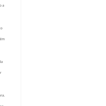
o a
co
Além
da
r
ura.