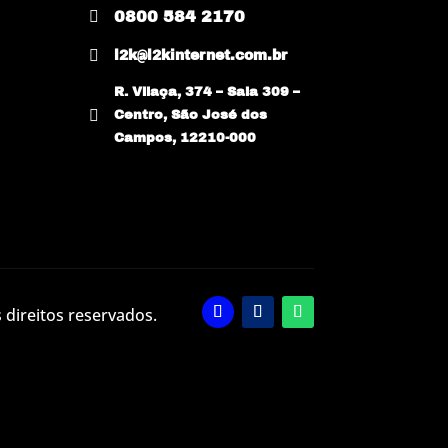

0800 584 2170

l2k@l2kinternet.com.br
R. Vilaça, 374 – Sala 309 –

Centro, São José dos
Campos, 12210-000
 direitos reservados.