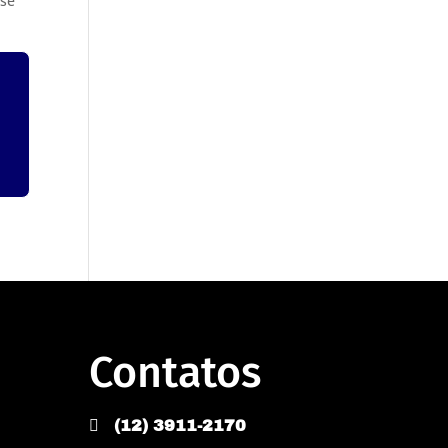
 se
Contatos

(12) 3911-2170