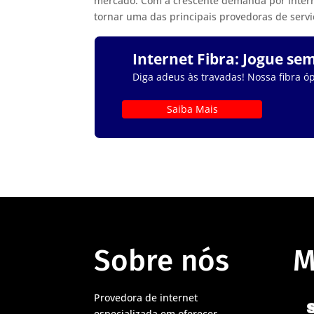
mercado. Com a crescente demanda por interne
tornar uma das principais provedoras de serviç
Internet Fibra: Jogue se
Diga adeus às travadas! Nossa fibra óp
Saiba Mais
Sobre nós
M
Provedora de internet
especializada em oferecer