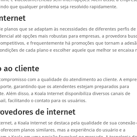
antindo que qualquer problema seja resolvido rapidamente.
nternet
de planos que se adaptam às necessidades de diferentes perfis de
idencial até opções mais robustas para empresas, a provedora bus
 competitivos, e frequentemente há promoções que tornam a ades
s condições de cada plano e escolher aquele que melhor se encaixa 
 ao cliente
u compromisso com a qualidade do atendimento ao cliente. A empr
uporte, garantindo que os atendentes estejam preparados para
e. Além disso, a Koala Internet disponibiliza diversos canais de
il, facilitando o contato para os usuários.
ovedores de internet
rnet, a Koala Internet se destaca pela qualidade de sua conexão 
oferecem planos similares, mas a experiência do usuário e a
ocam a Koala em uma posição favorável no mercado. A tecnologia d