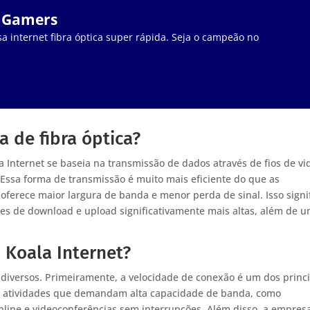
a Gamers
a internet fibra óptica super rápida. Seja o campeão no
 de fibra óptica?
la Internet se baseia na transmissão de dados através de fios de vi
 Essa forma de transmissão é muito mais eficiente do que as
 oferece maior largura de banda e menor perda de sinal. Isso signi
es de download e upload significativamente mais altas, além de 
 Koala Internet?
o diversos. Primeiramente, a velocidade de conexão é um dos princ
zem atividades que demandam alta capacidade de banda, como
online e videoconferências sem interrupções. Além disso, a empres