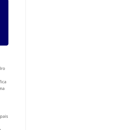
dro
fica
uma
ipais
a