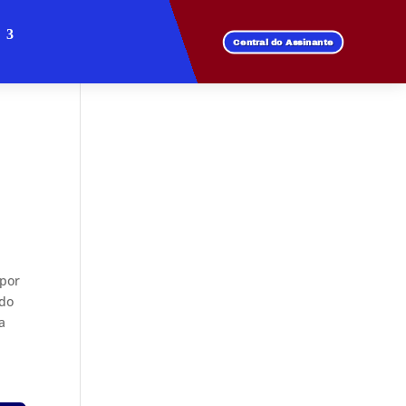
Central do Assinante
 por
ndo
a