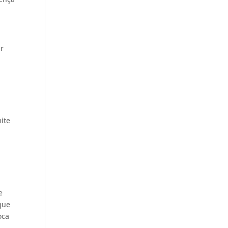
ir
ite
e
que
oca