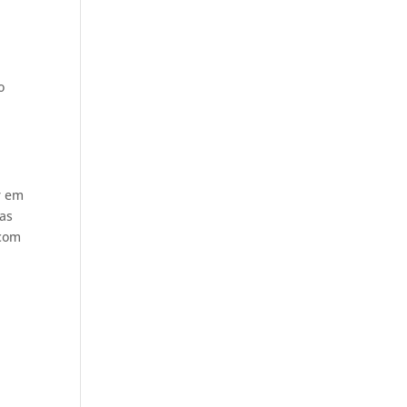
o
r em
sas
 com