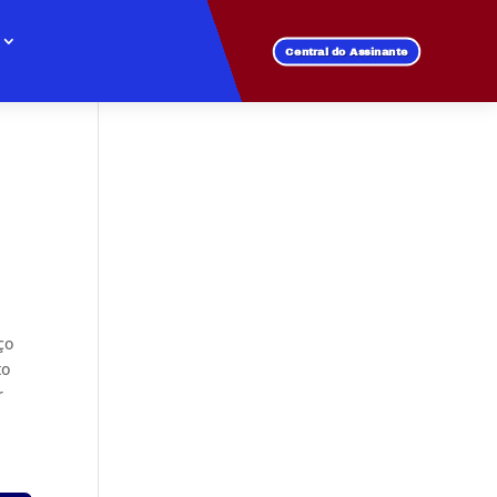
Central do Assinante
ço
to
r