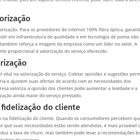
lorização
orização. Para os provedores de internet 100% fibra óptica, garant
estir em infraestrutura de qualidade e em tecnologia de ponta não
s também reforça a imagem da empresa como um líder no setor. A
te proporcional à valorização do serviço oferecido.
orização
ital na valorização do serviço. Coletar opiniões e sugestões perm
ia e ajustem suas ofertas de acordo com as necessidades dos
esa valoriza a opinião dos clientes pode aumentar a lealdade e a
zação ainda maior do serviço prestado.
fidelização do cliente
to na fidelização do cliente. Quando os consumidores percebem qu
 e que suas necessidades estão sendo atendidas, é mais provável 
eduz a taxa de churn, mas também pode levar a recomendações b
keting de serviços.