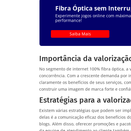
Fibra Óptica sem Interr
Experimente jogos online com máxima e
performance!
Saiba Mais
Importância da valorizaçã
No segmento de internet 100% fibra óptica, a 
concorrência. Com a crescente demanda por in
claramente os benefícios de seus serviços, com
construir uma imagem de marca forte e confiável
Estratégias para a valoriz
Existem várias estratégias que podem ser impl
delas é a comunicação eficaz dos benefícios do
blogs. Além disso, oferecer promoções e paco
da equipe de atendimento ao cliente também é 