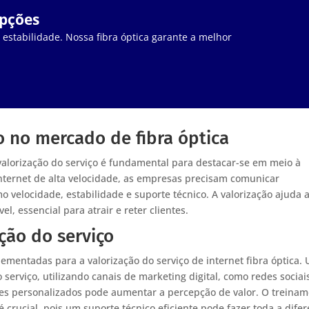
upções
stabilidade. Nossa fibra óptica garante a melhor
o no mercado de fibra óptica
valorização do serviço é fundamental para destacar-se em meio à
ternet de alta velocidade, as empresas precisam comunicar
o velocidade, estabilidade e suporte técnico. A valorização ajuda 
, essencial para atrair e reter clientes.
ação do serviço
ementadas para a valorização do serviço de internet fibra óptica.
 serviço, utilizando canais de marketing digital, como redes sociai
tes personalizados pode aumentar a percepção de valor. O treina
crucial, pois um suporte técnico eficiente pode fazer toda a dife