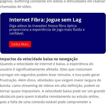
páginas, buffering constante em vídeos e dificuldades em realizar
chamadas de vídeo.
Internet Fibra: Jogue sem Lag
Diga adeus às travadas! Nossa fibra óptica
proporciona a experiência de jogo mais fluída e
confiável.
Saiba Mais
Impactos da velocidade baixa na navegação
Quando a velocidade de internet é baixa, a experiência do
usuário é significativamente afetada. Sites que costumam
carregar em segundos podem levar minutos, e isso pode gerar
frustração. Além disso, atividades que exigem maior largura de
banda, como streaming de vídeos em alta definição, podem se
tornar quase impossíveis. A velocidade baixa pode ser um grande
obstáculo para quem trabalha remotamente ou estuda online,
pois a falta de uma conexão estável pode comprometer a