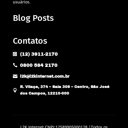
usuários.
Blog Posts
Contatos
(12) 3911-2170

0800 584 2170


l2k@l2kinternet.com.br
R. Vilaça, 374 – Sala 309 – Centro, São José

dos Campos, 12210-000
L2K Internet CNPJ:12589905000128 |Todos os