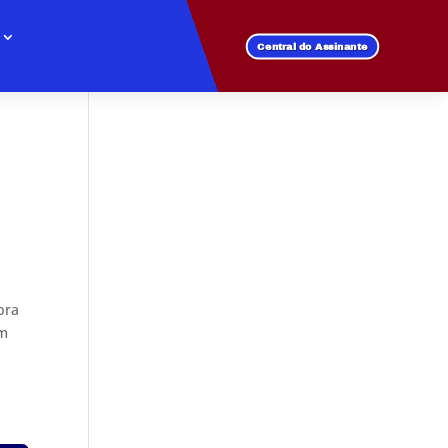
Central do Assinante
bra
em