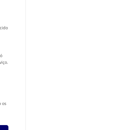
cido
só
iço.
o os