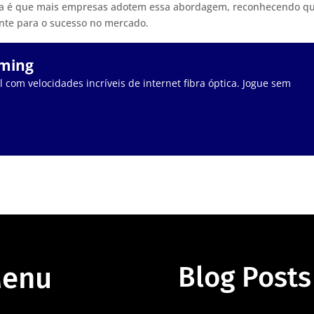
cia é que mais empresas adotem essa abordagem, reconhecendo q
ante para o sucesso no mercado.
aming
 com velocidades incríveis de internet fibra óptica. Jogue sem
enu
Blog Posts