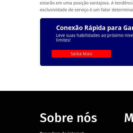
estarão em uma posição vantajosa. A tendên
exclusividade de serviço é um fator determin
Conexão Rápida para G
Leve suas habilidades ao próximo nível
limites!
Saiba Mais
Sobre nós
M