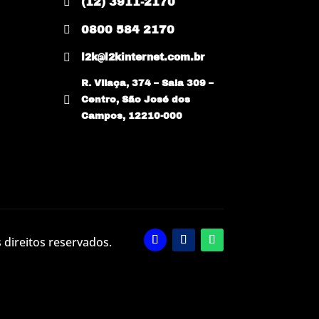

(12) 3911-2170

0800 584 2170

l2k@l2kinternet.com.br
R. Vilaça, 374 – Sala 309 –

Centro, São José dos
Campos, 12210-000
 direitos reservados.