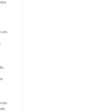
 dos
em em
m
ção
ém
manda
ade