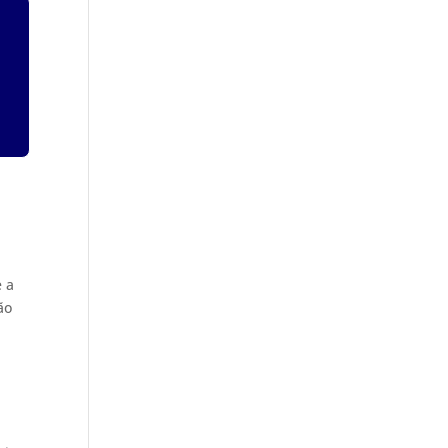
e a
ão