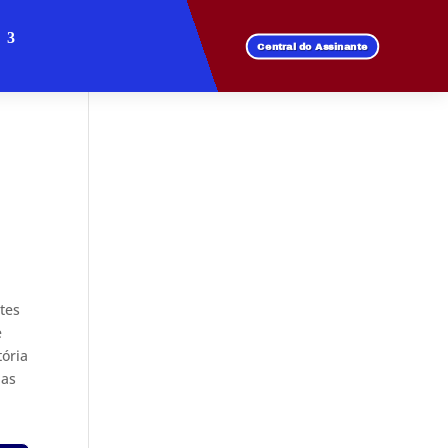
Central do Assinante
ntes
e
tória
das