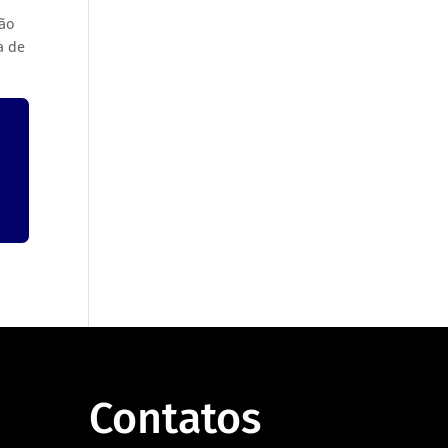
ção
a de
Contatos