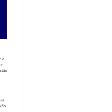
o à
com
estão
bra
exão
e