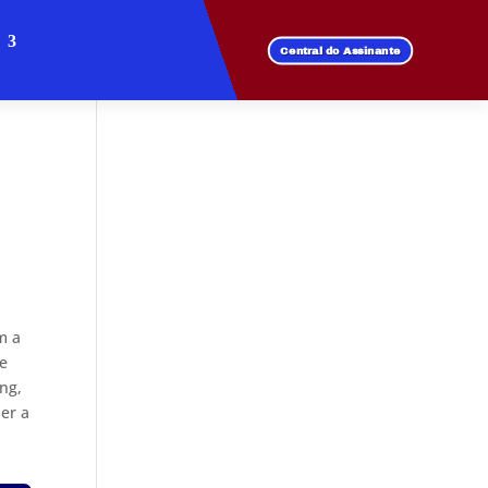
Central do Assinante
m a
de
ng,
der a