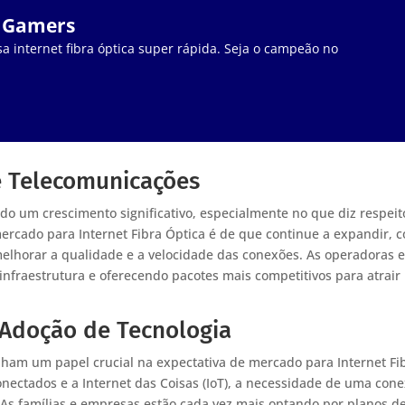
a Gamers
a internet fibra óptica super rápida. Seja o campeão no
e Telecomunicações
o um crescimento significativo, especialmente no que diz respeit
 mercado para Internet Fibra Óptica é de que continue a expandir, 
melhorar a qualidade e a velocidade das conexões. As operadoras 
nfraestrutura e oferecendo pacotes mais competitivos para atrair
Adoção de Tecnologia
m um papel crucial na expectativa de mercado para Internet Fi
onectados e a Internet das Coisas (IoT), a necessidade de uma con
. As famílias e empresas estão cada vez mais optando por planos d