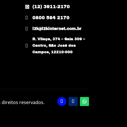
(12) 3911-2170


0800 584 2170

l2k@l2kinternet.com.br
R. Vilaça, 374 – Sala 309 –

Centro, São José dos
Campos, 12210-000
 direitos reservados.