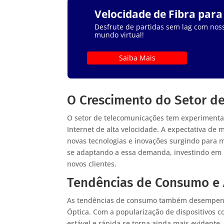
Velocidade de Fibra par
Desfrute de partidas sem lag com noss
mundo virtual!
Saiba Mais
O Crescimento do Setor d
O setor de telecomunicações tem experimentad
Internet de alta velocidade. A expectativa de
novas tecnologias e inovações surgindo para 
se adaptando a essa demanda, investindo em i
novos clientes.
Tendências de Consumo e 
As tendências de consumo também desempenha
Óptica. Com a popularização de dispositivos c
estável e rápida se torna ainda mais evidente