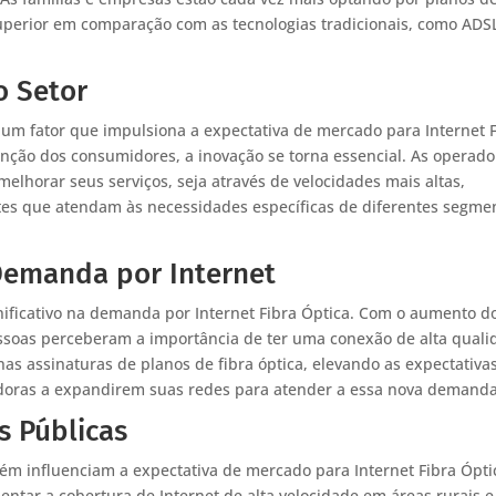
uperior em comparação com as tecnologias tradicionais, como ADS
o Setor
 um fator que impulsiona a expectativa de mercado para Internet 
nção dos consumidores, a inovação se torna essencial. As operado
lhorar seus serviços, seja através de velocidades mais altas,
otes que atendam às necessidades específicas de diferentes segme
Demanda por Internet
ificativo na demanda por Internet Fibra Óptica. Com o aumento d
essoas perceberam a importância de ter uma conexão de alta qual
s assinaturas de planos de fibra óptica, elevando as expectativa
adoras a expandirem suas redes para atender a essa nova demanda
s Públicas
ém influenciam a expectativa de mercado para Internet Fibra Ópti
ntar a cobertura de Internet de alta velocidade em áreas rurais e