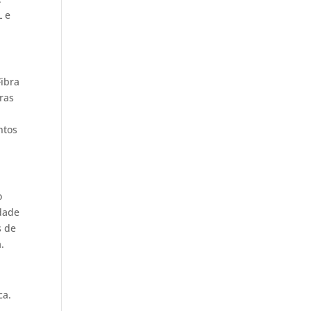
L e
Fibra
ras
ntos
o
idade
s de
.
ca.