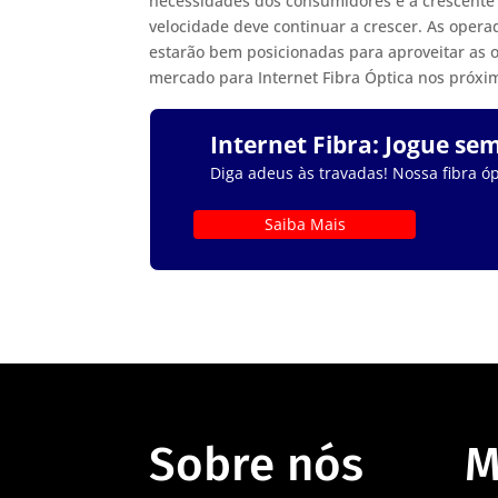
necessidades dos consumidores e a crescente 
velocidade deve continuar a crescer. As oper
estarão bem posicionadas para aproveitar as o
mercado para Internet Fibra Óptica nos próxi
Internet Fibra: Jogue se
Diga adeus às travadas! Nossa fibra óp
Saiba Mais
Sobre nós
M