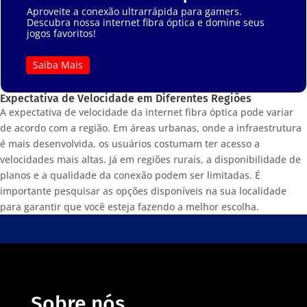
Aproveite a conexão ultrarrápida para gamers.
Descubra nossa internet fibra óptica e domine seus
jogos favoritos!
Saiba Mais
Expectativa de Velocidade em Diferentes Regiões
A expectativa de velocidade da internet fibra óptica pode variar
de acordo com a região. Em áreas urbanas, onde a infraestrutura
é mais desenvolvida, os usuários costumam ter acesso a
velocidades mais altas. Já em regiões rurais, a disponibilidade de
planos e a qualidade da conexão podem ser limitadas. É
importante pesquisar as opções disponíveis na sua localidade
para garantir que você esteja fazendo a melhor escolha.
Sobre nós