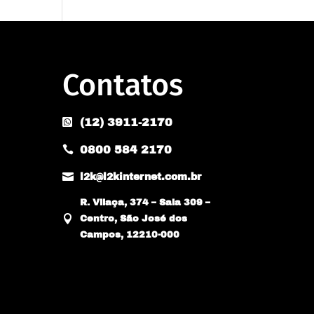
Contatos
(12) 3911-2170

0800 584 2170


l2k@l2kinternet.com.br
R. Vilaça, 374 – Sala 309 –

Centro, São José dos
Campos, 12210-000