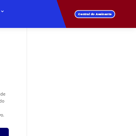
Central do Assinante
 de
ndo
vo.