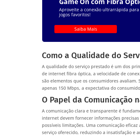
Game On com Fibra Ópti
Aproveite a conexão ultrarrápida para
jogos favoritos!
Saiba Mais
Como a Qualidade do Servi
A qualidade do serviço prestado é um dos pri
de internet fibra óptica, a velocidade de cone
são elementos que os consumidores avaliam.
apenas 150 Mbps, a expectativa do consumidor
O Papel da Comunicação n
A comunicação clara e transparente é fundame
internet devem fornecer informações precisas 
possíveis limitações. Uma comunicação eficaz 
serviço oferecido, reduzindo a insatisfação e