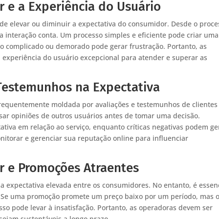
 e a Experiência do Usuário
de elevar ou diminuir a expectativa do consumidor. Desde o proce
da interação conta. Um processo simples e eficiente pode criar uma
o complicado ou demorado pode gerar frustração. Portanto, as
experiência do usuário excepcional para atender e superar as
 Testemunhos na Expectativa
frequentemente moldada por avaliações e testemunhos de clientes
ar opiniões de outros usuários antes de tomar uma decisão.
tiva em relação ao serviço, enquanto críticas negativas podem ge
itorar e gerenciar sua reputação online para influenciar
r e Promoções Atraentes
a expectativa elevada entre os consumidores. No entanto, é essen
 Se uma promoção promete um preço baixo por um período, mas 
so pode levar à insatisfação. Portanto, as operadoras devem ser
 sejam sustentáveis a longo prazo.