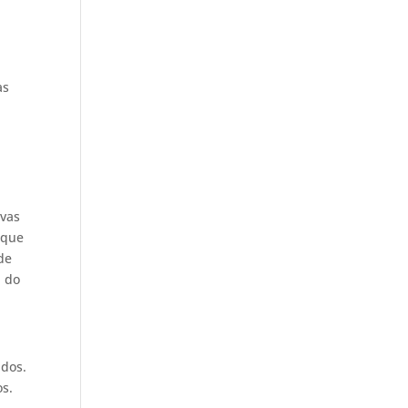
as
o
ovas
 que
de
a do
ados.
os.