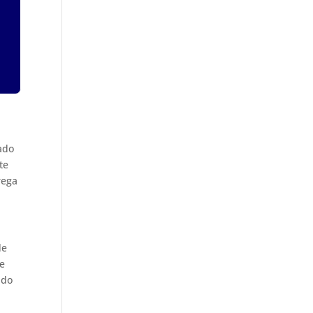
ado
te
rega
de
 e
 do