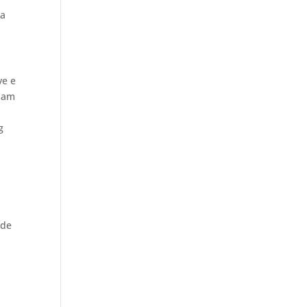
ra
ve e
isam
g
 de