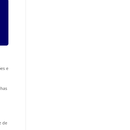
ões e
,
nhas
z de