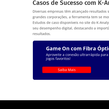
Casos de Sucesso com K-An
Diversas empresas têm alcançado resultados si
grandes corporações, a ferramenta tem se mo
Estudos de caso disponíveis no site do K-An
seu desempenho digital, destacando a import
resultados.
Game On com Fibra Ópti
Aproveite a conexão ultrarrápida para
jogos favoritos!
Saiba Mais