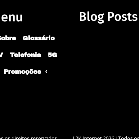
enu
Blog Posts
Sobre
Glossário
V
Telefonia
5G
Promoções
 os direitos reservados.
L2K Internet 2026 |Todos os