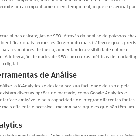
a permite um acompanhamento em tempo real, o que é essencial pa
cial nas estratégias de SEO. Através da análise de palavras-cha
dentificar quais termos estão gerando mais tráfego e quais prec
o para os motores de busca, aumentando a visibilidade online e
site. A integração de dados de SEO com outras métricas de marketin
o digital.
rramentas de Análise
ise, o K-Analytics se destaca por sua facilidade de uso e pela
existam diversas opções no mercado, como Google Analytics e
interface amigável e pela capacidade de integrar diferentes fontes
se mais eficiente e acessível, mesmo para aqueles que não têm um
lytics
 relativamente simples. Após a criação de uma conta, os usuários