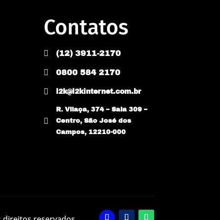
Contatos

(12) 3911-2170

0800 584 2170

l2k@l2kinternet.com.br
R. Vilaça, 374 – Sala 309 –

Centro, São José dos
Campos, 12210-000
 direitos reservados.