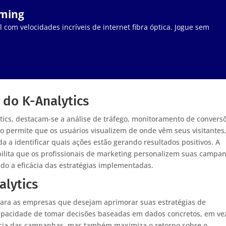
aming
 com velocidades incríveis de internet fibra óptica. Jogue sem
 do K-Analytics
ytics, destacam-se a análise de tráfego, monitoramento de convers
o permite que os usuários visualizem de onde vêm seus visitantes
a identificar quais ações estão gerando resultados positivos. A
bilita que os profissionais de marketing personalizem suas campa
do a eficácia das estratégias implementadas.
alytics
s para as empresas que desejam aprimorar suas estratégias de
capacidade de tomar decisões baseadas em dados concretos, em ve
ência das campanhas, mas também maximiza o retorno sobre o