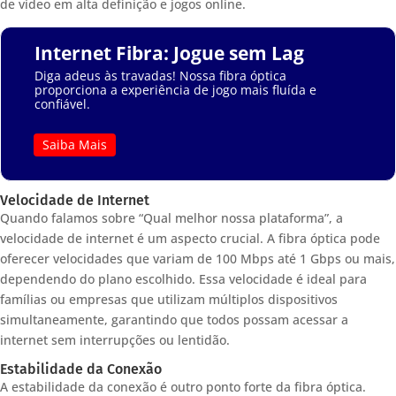
de vídeo em alta definição e jogos online.
Internet Fibra: Jogue sem Lag
Diga adeus às travadas! Nossa fibra óptica
proporciona a experiência de jogo mais fluída e
confiável.
Saiba Mais
Velocidade de Internet
Quando falamos sobre “Qual melhor nossa plataforma”, a
velocidade de internet é um aspecto crucial. A fibra óptica pode
oferecer velocidades que variam de 100 Mbps até 1 Gbps ou mais,
dependendo do plano escolhido. Essa velocidade é ideal para
famílias ou empresas que utilizam múltiplos dispositivos
simultaneamente, garantindo que todos possam acessar a
internet sem interrupções ou lentidão.
Estabilidade da Conexão
A estabilidade da conexão é outro ponto forte da fibra óptica.