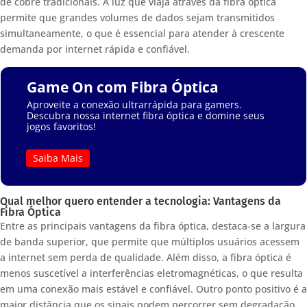
de cobre tradicionais. A luz que viaja através da fibra óptica
permite que grandes volumes de dados sejam transmitidos
simultaneamente, o que é essencial para atender à crescente
demanda por internet rápida e confiável.
Game On com Fibra Óptica
Aproveite a conexão ultrarrápida para gamers.
Descubra nossa internet fibra óptica e domine seus
jogos favoritos!
Saiba Mais
Qual melhor quero entender a tecnologia: Vantagens da
Fibra Óptica
Entre as principais vantagens da fibra óptica, destaca-se a largura
de banda superior, que permite que múltiplos usuários acessem
a internet sem perda de qualidade. Além disso, a fibra óptica é
menos suscetível a interferências eletromagnéticas, o que resulta
em uma conexão mais estável e confiável. Outro ponto positivo é a
maior distância que os sinais podem percorrer sem degradação,