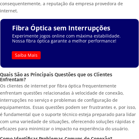
consequentemente, a reputação da empresa provedora de
internet.
Fibra Óptica sem Interrupções
Experimente jogos online com máxima estabilidade.
Nossa fibra óptica garante a melhor performance!
Saiba Mais
Quais São as Principais Questões que os Clientes
Enfrentam?
Os clientes de internet por fibra óptica frequentemente
enfrentam questões relacionadas à velocidade de conexão,
interrupções no serviço e problemas de configuração de
equipamentos. Essas questões podem ser frustrantes e, por isso,
é fundamental que o suporte técnico esteja preparado para lidar
com uma variedade de situações, oferecendo soluções rápidas e
eficazes para minimizar o impacto na experiência do usuário.
Como Identificar Problemas Comuns de Conexão?