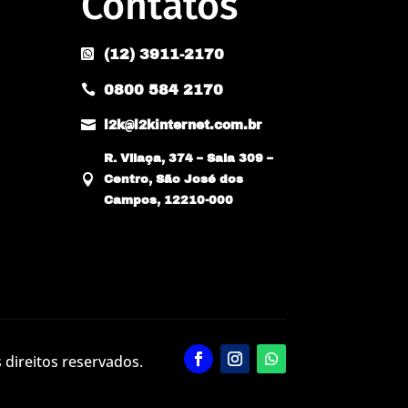
Contatos
(12) 3911-2170

0800 584 2170


l2k@l2kinternet.com.br
R. Vilaça, 374 – Sala 309 –

Centro, São José dos
Campos, 12210-000
 direitos reservados.