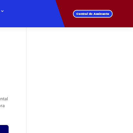
Central do Assinante
ental
bra