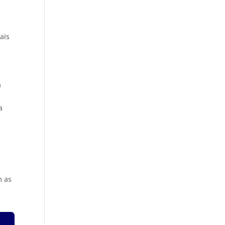
ais
a
a
m as