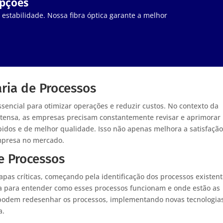
upções
stabilidade. Nossa fibra óptica garante a melhor
ria de Processos
sencial para otimizar operações e reduzir custos. No contexto da
intensa, as empresas precisam constantemente revisar e aprimorar
pidos e de melhor qualidade. Isso não apenas melhora a satisfaçã
empresa no mercado.
e Processos
apas críticas, começando pela identificação dos processos existent
da para entender como esses processos funcionam e onde estão as
s podem redesenhar os processos, implementando novas tecnologia
a.