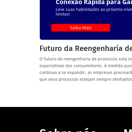
Conexão Rápida para G
Leve suas habilidades ao próximo nível
limites!
Saiba Mais
Futuro da Reengenharia d
O futuro da reengenharia de processos está i
expectativas dos consumidores. À medida que
continua a se expandir, as empresas precisar
que seus processos estejam sempre alinhados