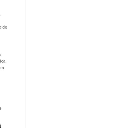
,
o de
a
ica,
uem
e
a