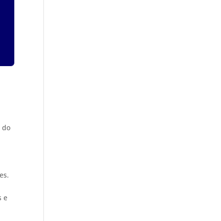
o do
es.
s e