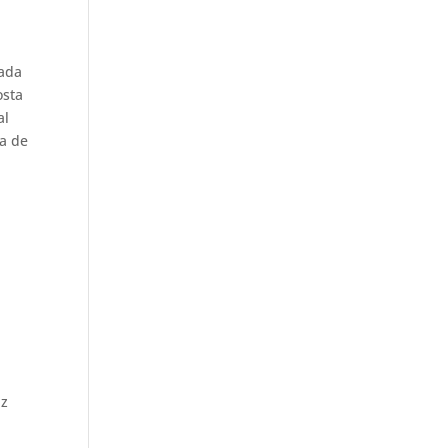
rada
osta
al
ia de
uz