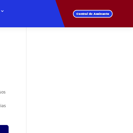
Central do Assinante
sos
cias