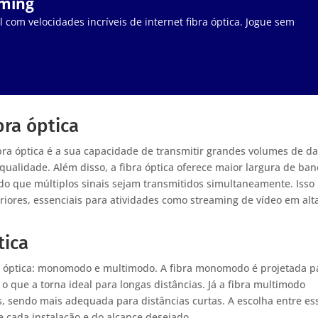
aming
 com velocidades incríveis de internet fibra óptica. Jogue sem
bra óptica
bra óptica é a sua capacidade de transmitir grandes volumes de d
 qualidade. Além disso, a fibra óptica oferece maior largura de ba
o que múltiplos sinais sejam transmitidos simultaneamente. Isso
riores, essenciais para atividades como streaming de vídeo em alt
tica
ibra óptica: monomodo e multimodo. A fibra monomodo é projetada p
o que a torna ideal para longas distâncias. Já a fibra multimodo
s, sendo mais adequada para distâncias curtas. A escolha entre es
 cada instalação e do alcance desejado.