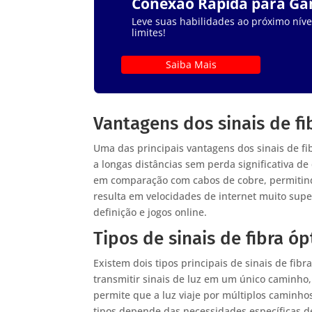
Conexão Rápida para G
Leve suas habilidades ao próximo nível
limites!
Saiba Mais
Vantagens dos sinais de fi
Uma das principais vantagens dos sinais de fi
a longas distâncias sem perda significativa de
em comparação com cabos de cobre, permitind
resulta em velocidades de internet muito supe
definição e jogos online.
Tipos de sinais de fibra óp
Existem dois tipos principais de sinais de f
transmitir sinais de luz em um único caminho, 
permite que a luz viaje por múltiplos caminho
tipos depende das necessidades específicas de