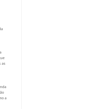
da
a
que
s as
inda
são
omo a