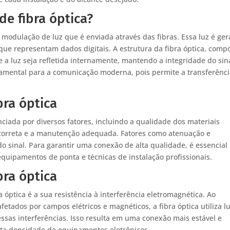
de fibra óptica?
a modulação de luz que é enviada através das fibras. Essa luz é ge
 que representam dados digitais. A estrutura da fibra óptica, comp
a luz seja refletida internamente, mantendo a integridade do sin
damental para a comunicação moderna, pois permite a transferênc
bra óptica
enciada por diversos fatores, incluindo a qualidade dos materiais
ão correta e a manutenção adequada. Fatores como atenuação e
 sinal. Para garantir uma conexão de alta qualidade, é essencial
equipamentos de ponta e técnicas de instalação profissionais.
bra óptica
óptica é a sua resistência à interferência eletromagnética. Ao
etados por campos elétricos e magnéticos, a fibra óptica utiliza l
essas interferências. Isso resulta em uma conexão mais estável e
lta densidade de equipamentos eletrônicos.