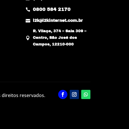
0800 584 2170


l2k@l2kinternet.com.br
R. Vilaça, 374 – Sala 309 –

Centro, São José dos
Campos, 12210-000
 direitos reservados.