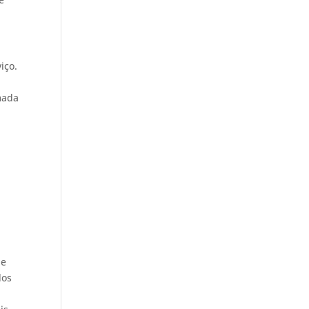
iço.
mada
 e
dos