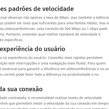
tes padrões de velocidade
ncial observar não apenas a taxa de Mbps, mas também a latência
ps podem ser mais que suficientes para uma família média, mas 
e ou videoconferências, uma conexão de 500 Mbps ou 1 Gbps pode
ria. Portanto, entender qual melhor standard de velocidade é
s específicas.
experiência do usuário
to na experiência do usuário. Conexões mais rápidas permitem
nição sem interrupções e uma navegação mais fluida. Para quem
 essencial para garantir a eficiência em videoconferências e no u
ão correto pode fazer toda a diferença na produtividade e no
da sua conexão
dade contratada, é recomendável realizar testes de velocidade
online que permitem medir a velocidade da sua conexão em tempo
parar os resultados com o padrão de velocidade que você contratou 