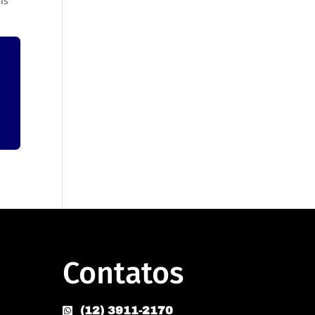
is
Contatos
(12) 3911-2170
