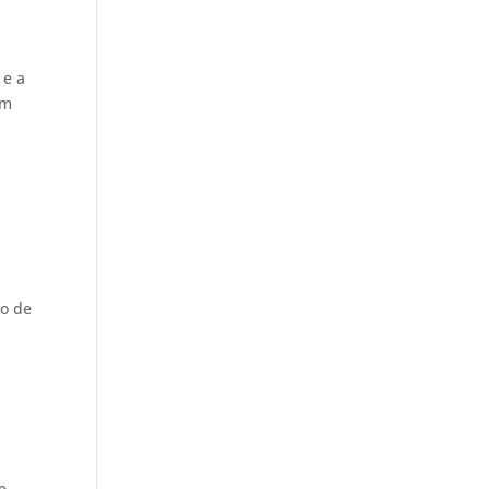
 e a
em
so de
e