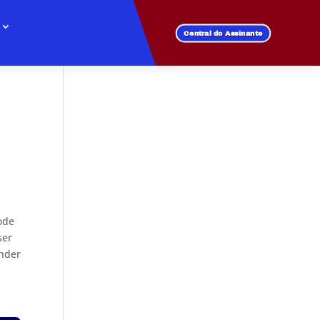
Central do Assinante
ode
ser
ender