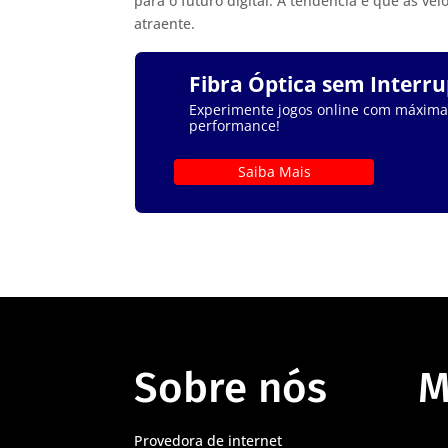
para o futuro digital. A tendência é que as v
atraente.
Fibra Óptica sem Interr
Experimente jogos online com máxima e
performance!
Saiba Mais
Sobre nós
M
Provedora de internet