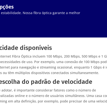
upções
stabilidade. Nossa fibra óptica garante a melhor
ocidade disponíveis
nternet Fibra Óptica incluem 100 Mbps, 200 Mbps, 500 Mbps e 1 G
 necessidades de uso. Por exemplo, uma conexão de 100 Mbps po
internet para navegação e streaming ocasional, enquanto 1 Gbps é 
s ou têm múltiplos dispositivos conectados simultaneamente.
 escolha do padrão de velocidade
e adotar, é importante considerar fatores como o número de
 realizadas online e o número de usuários simultâneos. Uma casa c
aming em alta definição, por exemplo, pode precisar de uma veloci