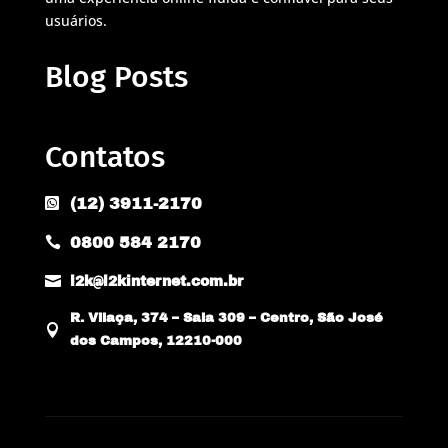
usuários.
Blog Posts
Contatos
(12) 3911-2170

0800 584 2170


l2k@l2kinternet.com.br
R. Vilaça, 374 – Sala 309 – Centro, São José

dos Campos, 12210-000