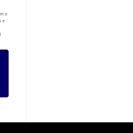
om o
s e
l