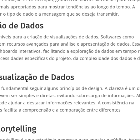
 mais apropriados para mostrar tendências ao longo do tempo. A
ar o tipo de dado e a mensagem que se deseja transmitir.
ção de Dados
íveis para a criação de visualizações de dados. Softwares como
cem recursos avançados para análise e apresentação de dados. Ess
boards interativos, facilitando a exploração de dados em tempo r
cessidades específicas do projeto, da complexidade dos dados e 
isualização de Dados
é fundamental seguir alguns princípios de design. A clareza é um 
evem ser simples e diretas, evitando sobrecarga de informações. 
ode ajudar a destacar informações relevantes. A consistência na
s facilita a compreensão e a comparação entre diferentes
orytelling
rytelling é uma estratégia poderosa para engajar o público. Ao co