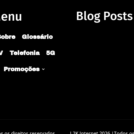
enu
Blog Posts
Sobre
Glossário
V
Telefonia
5G
Promoções
 os direitos reservados.
L2K Internet 2026 |Todos os