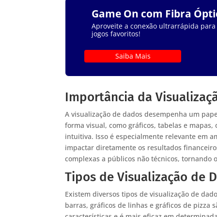
Game On com Fibra Ópti
Aproveite a conexão ultrarrápida para
jogos favoritos!
Saiba Mais
Importância da Visualizaç
A visualização de dados desempenha um papel
forma visual, como gráficos, tabelas e mapas
intuitiva. Isso é especialmente relevante em 
impactar diretamente os resultados financeiro
complexas a públicos não técnicos, tornando o
Tipos de Visualização de 
Existem diversos tipos de visualização de dad
barras, gráficos de linhas e gráficos de pizz
características e é mais eficaz em determinad