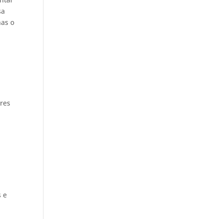
sa
nas o
ores
s e