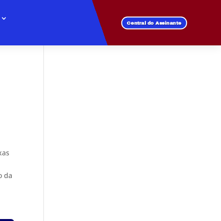
Central do Assinante
xas
o da