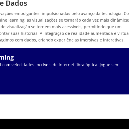
de Dados
ovações empolgantes, impulsionadas pelo avanço da tecnologia. C
chine learning, as visualizações se tornarão cada vez mais dinâmica
 de visualização se tornem mais acessíveis, permitindo que um
ntar suas histórias. A integração de realidade aumentada e virtua
gimos com dados, criando experiências imersivas e interativas.
aming
 com velocidades incríveis de internet fibra óptica. Jogue sem