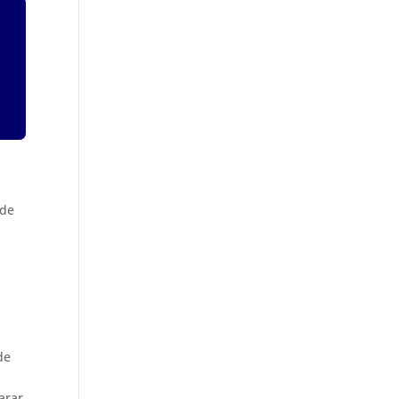
 de
de
arar