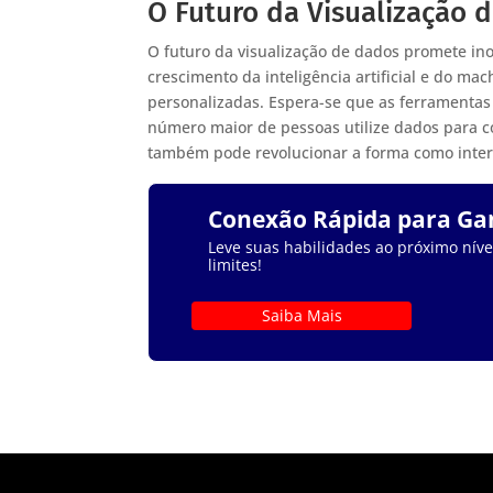
O Futuro da Visualização 
O futuro da visualização de dados promete in
crescimento da inteligência artificial e do ma
personalizadas. Espera-se que as ferramentas
número maior de pessoas utilize dados para co
também pode revolucionar a forma como intera
Conexão Rápida para G
Leve suas habilidades ao próximo nível
limites!
Saiba Mais