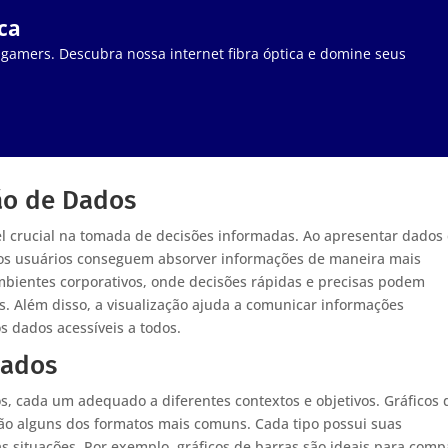
ca
 gamers. Descubra nossa internet fibra óptica e domine seus
ão de Dados
 crucial na tomada de decisões informadas. Ao apresentar dados
, os usuários conseguem absorver informações de maneira mais
ambientes corporativos, onde decisões rápidas e precisas podem
s. Além disso, a visualização ajuda a comunicar informações
s dados acessíveis a todos.
Dados
os, cada um adequado a diferentes contextos e objetivos. Gráficos 
a são alguns dos formatos mais comuns. Cada tipo possui suas
as situações. Por exemplo, gráficos de barras são ideais para comp