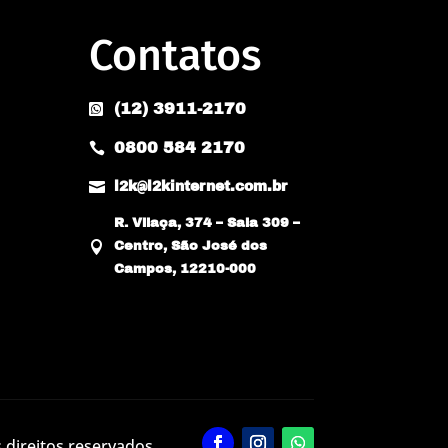
Contatos
(12) 3911-2170

0800 584 2170


l2k@l2kinternet.com.br
R. Vilaça, 374 – Sala 309 –

Centro, São José dos
Campos, 12210-000
 direitos reservados.