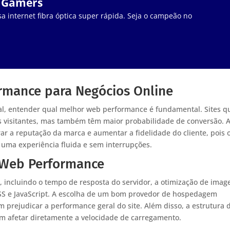
a Gamers
a internet fibra óptica super rápida. Seja o campeão no
rmance para Negócios Online
l, entender qual melhor web performance é fundamental. Sites q
 visitantes, mas também têm maior probabilidade de conversão. 
 a reputação da marca e aumentar a fidelidade do cliente, pois 
 uma experiência fluida e sem interrupções.
a Web Performance
 incluindo o tempo de resposta do servidor, a otimização de imag
CSS e JavaScript. A escolha de um bom provedor de hospedagem
m prejudicar a performance geral do site. Além disso, a estrutura 
em afetar diretamente a velocidade de carregamento.