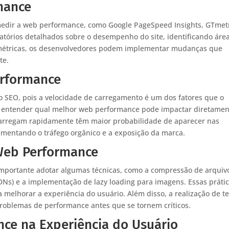
mance
medir a web performance, como Google PageSpeed Insights, GTmetr
tórios detalhados sobre o desempenho do site, identificando áre
s métricas, os desenvolvedores podem implementar mudanças que
te.
erformance
 SEO, pois a velocidade de carregamento é um dos fatores que o
nto, entender qual melhor web performance pode impactar diretamen
 carregam rapidamente têm maior probabilidade de aparecer nas
umentando o tráfego orgânico e a exposição da marca.
 Web Performance
mportante adotar algumas técnicas, como a compressão de arquivo
DNs) e a implementação de lazy loading para imagens. Essas práti
melhorar a experiência do usuário. Além disso, a realização de te
 problemas de performance antes que se tornem críticos.
ce na Experiência do Usuário