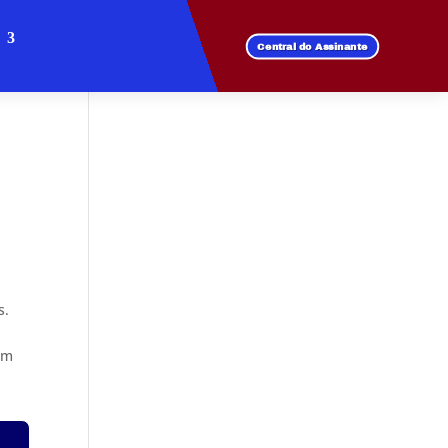
Central do Assinante
s.
um