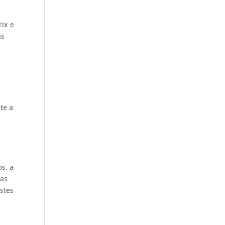
ix e
as
te a
s, a
cas
stes