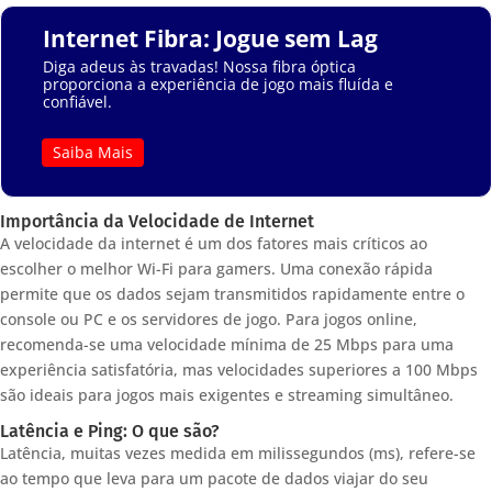
Internet Fibra: Jogue sem Lag
Diga adeus às travadas! Nossa fibra óptica
proporciona a experiência de jogo mais fluída e
confiável.
Saiba Mais
Importância da Velocidade de Internet
A velocidade da internet é um dos fatores mais críticos ao
escolher o melhor Wi-Fi para gamers. Uma conexão rápida
permite que os dados sejam transmitidos rapidamente entre o
console ou PC e os servidores de jogo. Para jogos online,
recomenda-se uma velocidade mínima de 25 Mbps para uma
experiência satisfatória, mas velocidades superiores a 100 Mbps
são ideais para jogos mais exigentes e streaming simultâneo.
Latência e Ping: O que são?
Latência, muitas vezes medida em milissegundos (ms), refere-se
ao tempo que leva para um pacote de dados viajar do seu