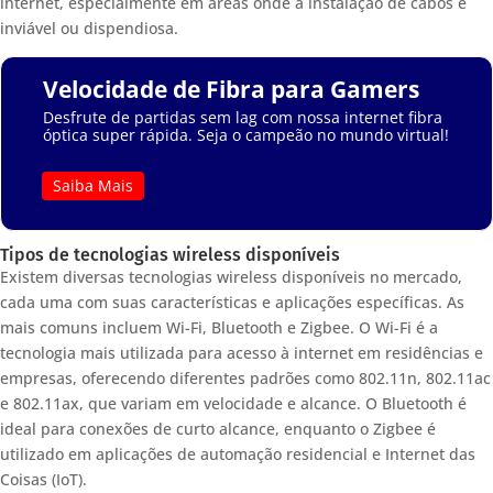
internet, especialmente em áreas onde a instalação de cabos é
inviável ou dispendiosa.
Velocidade de Fibra para Gamers
Desfrute de partidas sem lag com nossa internet fibra
óptica super rápida. Seja o campeão no mundo virtual!
Saiba Mais
Tipos de tecnologias wireless disponíveis
Existem diversas tecnologias wireless disponíveis no mercado,
cada uma com suas características e aplicações específicas. As
mais comuns incluem Wi-Fi, Bluetooth e Zigbee. O Wi-Fi é a
tecnologia mais utilizada para acesso à internet em residências e
empresas, oferecendo diferentes padrões como 802.11n, 802.11ac
e 802.11ax, que variam em velocidade e alcance. O Bluetooth é
ideal para conexões de curto alcance, enquanto o Zigbee é
utilizado em aplicações de automação residencial e Internet das
Coisas (IoT).