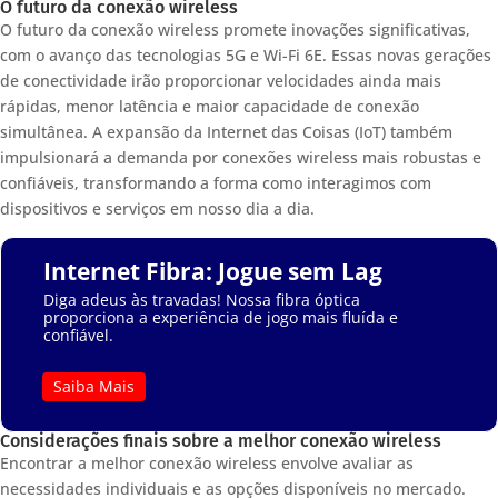
O futuro da conexão wireless
O futuro da conexão wireless promete inovações significativas,
com o avanço das tecnologias 5G e Wi-Fi 6E. Essas novas gerações
de conectividade irão proporcionar velocidades ainda mais
rápidas, menor latência e maior capacidade de conexão
simultânea. A expansão da Internet das Coisas (IoT) também
impulsionará a demanda por conexões wireless mais robustas e
confiáveis, transformando a forma como interagimos com
dispositivos e serviços em nosso dia a dia.
Internet Fibra: Jogue sem Lag
Diga adeus às travadas! Nossa fibra óptica
proporciona a experiência de jogo mais fluída e
confiável.
Saiba Mais
Considerações finais sobre a melhor conexão wireless
Encontrar a melhor conexão wireless envolve avaliar as
necessidades individuais e as opções disponíveis no mercado.