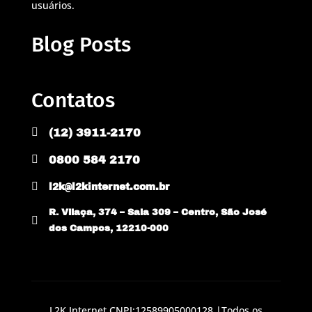
usuários.
Blog Posts
Contatos

(12) 3911-2170

0800 584 2170

l2k@l2kinternet.com.br
R. Vilaça, 374 – Sala 309 – Centro, São José

dos Campos, 12210-000
L2K Internet CNPJ:12589905000128 |Todos os