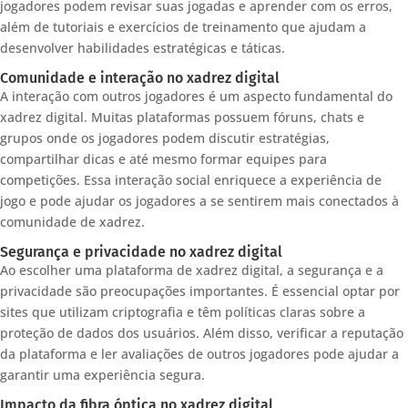
jogadores podem revisar suas jogadas e aprender com os erros,
além de tutoriais e exercícios de treinamento que ajudam a
desenvolver habilidades estratégicas e táticas.
Comunidade e interação no xadrez digital
A interação com outros jogadores é um aspecto fundamental do
xadrez digital. Muitas plataformas possuem fóruns, chats e
grupos onde os jogadores podem discutir estratégias,
compartilhar dicas e até mesmo formar equipes para
competições. Essa interação social enriquece a experiência de
jogo e pode ajudar os jogadores a se sentirem mais conectados à
comunidade de xadrez.
Segurança e privacidade no xadrez digital
Ao escolher uma plataforma de xadrez digital, a segurança e a
privacidade são preocupações importantes. É essencial optar por
sites que utilizam criptografia e têm políticas claras sobre a
proteção de dados dos usuários. Além disso, verificar a reputação
da plataforma e ler avaliações de outros jogadores pode ajudar a
garantir uma experiência segura.
Impacto da fibra óptica no xadrez digital