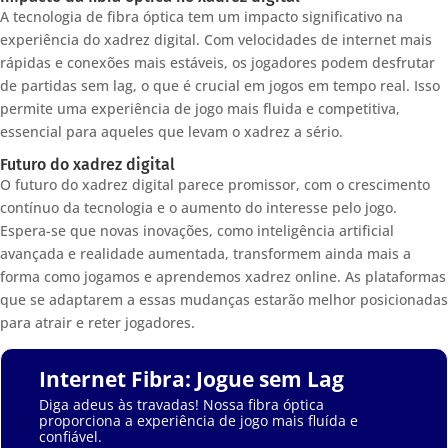
A tecnologia de fibra óptica tem um impacto significativo na
experiência do xadrez digital. Com velocidades de internet mais
rápidas e conexões mais estáveis, os jogadores podem desfrutar
de partidas sem lag, o que é crucial em jogos em tempo real. Isso
permite uma experiência de jogo mais fluida e competitiva,
essencial para aqueles que levam o xadrez a sério.
Futuro do xadrez digital
O futuro do xadrez digital parece promissor, com o crescimento
contínuo da tecnologia e o aumento do interesse pelo jogo.
Espera-se que novas inovações, como inteligência artificial
avançada e realidade aumentada, transformem ainda mais a
forma como jogamos e aprendemos xadrez online. As plataformas
que se adaptarem a essas mudanças estarão melhor posicionadas
para atrair e reter jogadores.
Internet Fibra: Jogue sem Lag
Diga adeus às travadas! Nossa fibra óptica
proporciona a experiência de jogo mais fluída e
confiável.