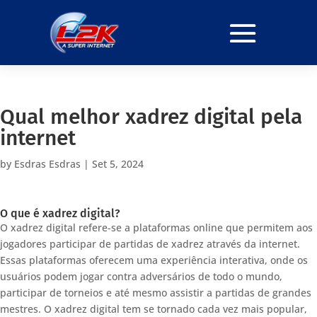
Qual melhor xadrez digital pela
internet
by
Esdras Esdras
|
Set 5, 2024
O que é xadrez digital?
O xadrez digital refere-se a plataformas online que permitem aos
jogadores participar de partidas de xadrez através da internet.
Essas plataformas oferecem uma experiência interativa, onde os
usuários podem jogar contra adversários de todo o mundo,
participar de torneios e até mesmo assistir a partidas de grandes
mestres. O xadrez digital tem se tornado cada vez mais popular,