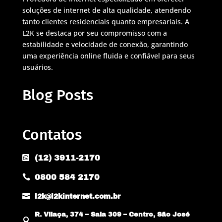
soluções de internet de alta qualidade, atendendo
tanto clientes residenciais quanto empresariais. A
L2K se destaca por seu compromisso com a
estabilidade e velocidade de conexão, garantindo
uma experiência online fluida e confiável para seus
usuários.
Blog Posts
Contatos
(12) 3911-2170

0800 584 2170


l2k@l2kinternet.com.br
R. Vilaça, 374 – Sala 309 – Centro, São José
