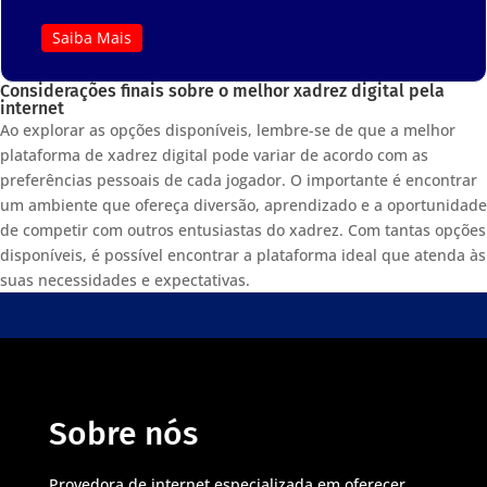
Saiba Mais
Considerações finais sobre o melhor xadrez digital pela
internet
Ao explorar as opções disponíveis, lembre-se de que a melhor
plataforma de xadrez digital pode variar de acordo com as
preferências pessoais de cada jogador. O importante é encontrar
um ambiente que ofereça diversão, aprendizado e a oportunidade
de competir com outros entusiastas do xadrez. Com tantas opções
disponíveis, é possível encontrar a plataforma ideal que atenda às
suas necessidades e expectativas.
Sobre nós
Provedora de internet especializada em oferecer