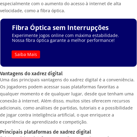
especialmente com o aumento do acesso à internet de alta
velocidade, como a fibra óptica.
Fibra Óptica sem Interrupções
Experimente jogos online com máxima estabilidade.
Nossa fibra óptica garante a melhor performance!
Saiba Mais
Vantagens do xadrez digital
Uma das principais vantagens do xadrez digital é a conveniência.
Os jogadores podem acessar suas plataformas favoritas a
qualquer momento e de qualquer lugar, desde que tenham uma
conexão à internet. Além disso, muitos sites oferecem recursos
adicionais, como análises de partidas, tutoriais e a possibilidade
de jogar contra inteligência artificial, o que enriquece a
experiência de aprendizado e competição.
Principais plataformas de xadrez digital