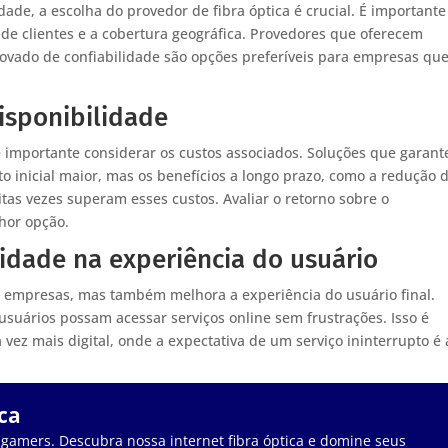
dade, a escolha do provedor de fibra óptica é crucial. É importante
s de clientes e a cobertura geográfica. Provedores que oferecem
ovado de confiabilidade são opções preferíveis para empresas qu
isponibilidade
 é importante considerar os custos associados. Soluções que garan
o inicial maior, mas os benefícios a longo prazo, como a redução 
as vezes superam esses custos. Avaliar o retorno sobre o
hor opção.
lidade na experiência do usuário
as empresas, mas também melhora a experiência do usuário final.
suários possam acessar serviços online sem frustrações. Isso é
z mais digital, onde a expectativa de um serviço ininterrupto é a
ca
 gamers. Descubra nossa internet fibra óptica e domine seus