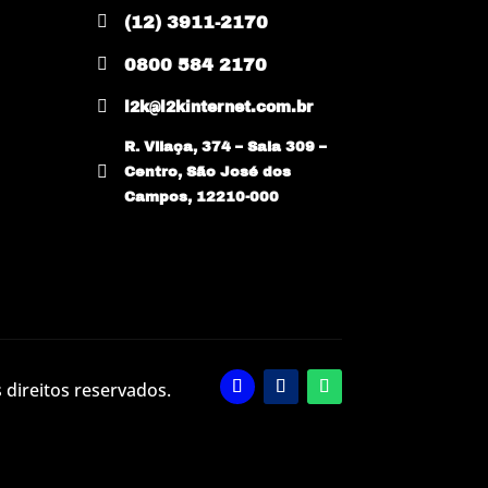

(12) 3911-2170

0800 584 2170

l2k@l2kinternet.com.br
R. Vilaça, 374 – Sala 309 –

Centro, São José dos
Campos, 12210-000
 direitos reservados.