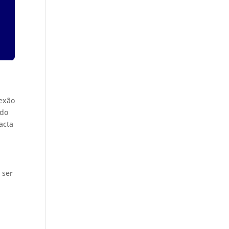
nexão
ndo
acta
 ser