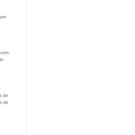
ciam
recem
de
s de
s de