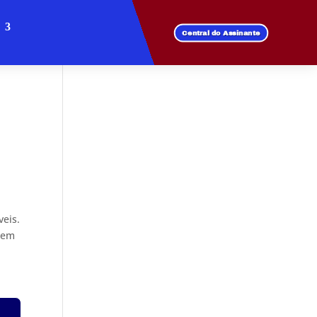
Central do Assinante
veis.
ntem
s