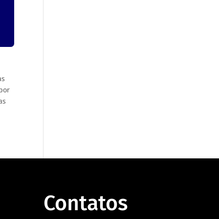
as
por
as
Contatos