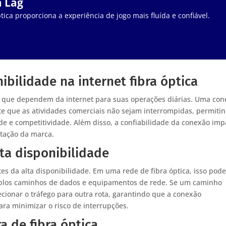
m Lag
tica proporciona a experiência de jogo mais fluída e confiável.
ibilidade na internet fibra óptica
as que dependem da internet para suas operações diárias. Uma co
nte que as atividades comerciais não sejam interrompidas, permiti
 e competitividade. Além disso, a confiabilidade da conexão imp
utação da marca.
ta disponibilidade
 da alta disponibilidade. Em uma rede de fibra óptica, isso pode
iplos caminhos de dados e equipamentos de rede. Se um caminho
cionar o tráfego para outra rota, garantindo que a conexão
ara minimizar o risco de interrupções.
a de fibra óptica