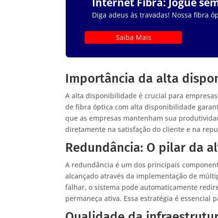
Internet Fibra: Jogue se
Diga adeus às travadas! Nossa fibra óp
Saiba Mais
Importância da alta dispon
A alta disponibilidade é crucial para empres
de fibra óptica com alta disponibilidade gara
que as empresas mantenham sua produtividade
diretamente na satisfação do cliente e na rep
Redundância: O pilar da al
A redundância é um dos principais componentes
alcançado através da implementação de múlt
falhar, o sistema pode automaticamente redire
permaneça ativa. Essa estratégia é essencial p
Qualidade da infraestrutur