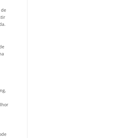
 de
tir
da.
 de
lha
ng,
lhor
pode