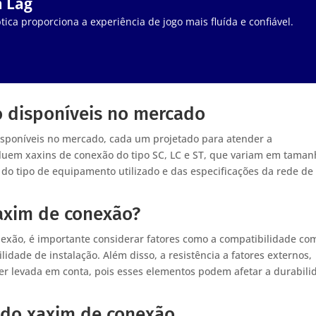
m Lag
tica proporciona a experiência de jogo mais fluída e confiável.
o disponíveis no mercado
isponíveis no mercado, cada um projetado para atender a
luem xaxins de conexão do tipo SC, LC e ST, que variam em taman
do tipo de equipamento utilizado e das especificações da rede de
axim de conexão?
exão, é importante considerar fatores como a compatibilidade co
ilidade de instalação. Além disso, a resistência a fatores externos,
 levada em conta, pois esses elementos podem afetar a durabili
 do xaxim de conexão