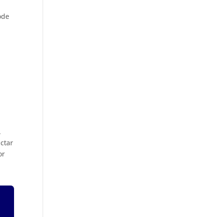
ode
.
ctar
or