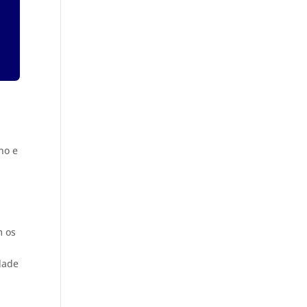
ho e
m os
dade