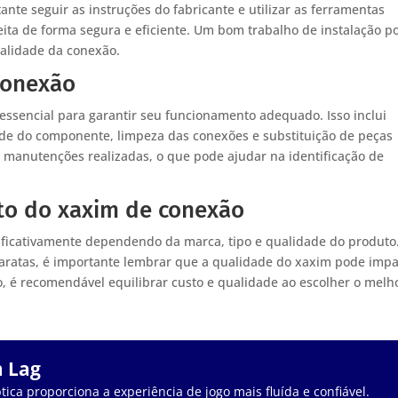
te seguir as instruções do fabricante e utilizar as ferramentas
eita de forma segura e eficiente. Um bom trabalho de instalação p
ualidade da conexão.
conexão
ssencial para garantir seu funcionamento adequado. Isso inclui
dade do componente, limpeza das conexões e substituição de peças
 manutenções realizadas, o que pode ajudar na identificação de
to do xaxim de conexão
ificativamente dependendo da marca, tipo e qualidade do produto
aratas, é importante lembrar que a qualidade do xaxim pode impa
, é recomendável equilibrar custo e qualidade ao escolher o melh
m Lag
tica proporciona a experiência de jogo mais fluída e confiável.