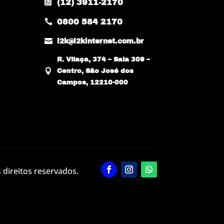
(12) 3911-2170

0800 584 2170


l2k@l2kinternet.com.br
R. Vilaça, 374 – Sala 309 –

Centro, São José dos
Campos, 12210-000
 direitos reservados.