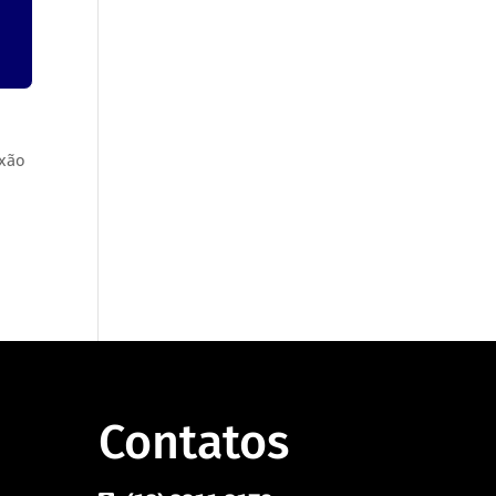
exão
.
Contatos