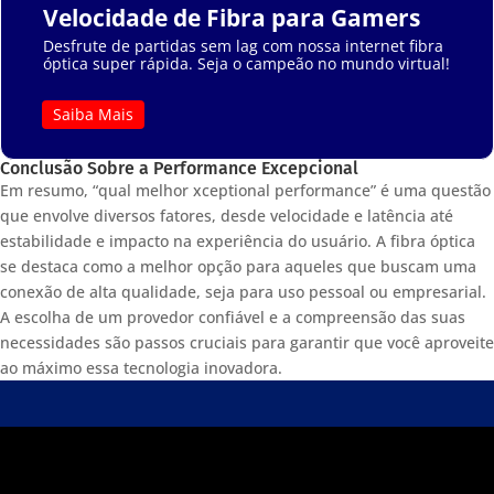
Velocidade de Fibra para Gamers
Desfrute de partidas sem lag com nossa internet fibra
óptica super rápida. Seja o campeão no mundo virtual!
Saiba Mais
Conclusão Sobre a Performance Excepcional
Em resumo, “qual melhor xceptional performance” é uma questão
que envolve diversos fatores, desde velocidade e latência até
estabilidade e impacto na experiência do usuário. A fibra óptica
se destaca como a melhor opção para aqueles que buscam uma
conexão de alta qualidade, seja para uso pessoal ou empresarial.
A escolha de um provedor confiável e a compreensão das suas
necessidades são passos cruciais para garantir que você aproveite
ao máximo essa tecnologia inovadora.