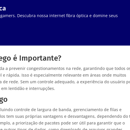
ca
 gamers. Descubra nossa internet fibra óptica e domine seus
fego é Importante?
uda a prevenir congestionamentos na rede, garantindo que todos o
 e rápida. Isso é especialmente relevante em áreas onde muitos
a de rede. Sem um controle adequado, a experiência do usuário p
 em lentidão e interrupções.
ego
ncluindo controle de largura de banda, gerenciamento de filas e
dos tem suas próprias vantagens e desvantagens, dependendo do 
mplo, a priorização de pacotes pode ser útil para garantir que o
bre outros tipos de dados, como downloads de arquivos grandes.