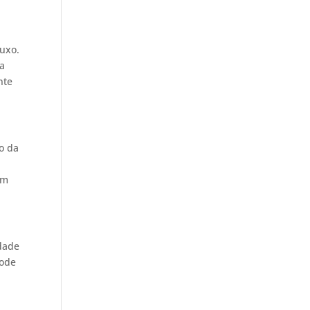
luxo.
ra
nte
ão da
am
idade
pode