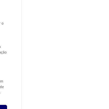
r o
a
ação
em
 de
s