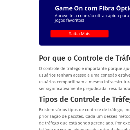
Game On com Fibra Ópti
Aproveite a conexão ultrarrápida para
jogos favoritos!
Saiba Mais
Por que o Controle de Trá
O controle de tráfego é importante porque aj
usuários tenham acesso a uma conexão estável
usuários compartilham a mesma infraestrutur
ser significativamente prejudicada, resultando
Tipos de Controle de Tráf
Existem vários tipos de controle de tráfego, i
priorização de pacotes. Cada um desses méto
de tráfego que está sendo gerenciado. Por exe
tráfego de voz ou vídeo receba prioridade so