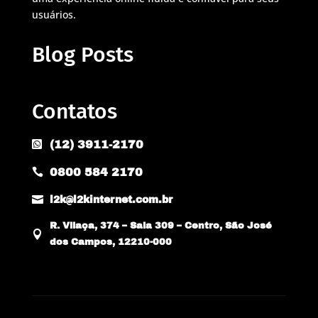
usuários.
Blog Posts
Contatos
(12) 3911-2170

0800 584 2170


l2k@l2kinternet.com.br
R. Vilaça, 374 – Sala 309 – Centro, São José

dos Campos, 12210-000