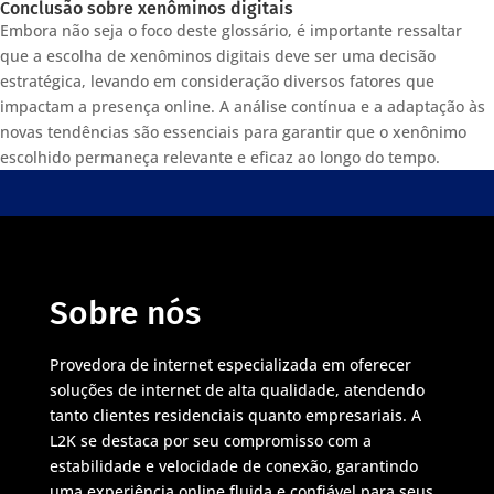
Conclusão sobre xenôminos digitais
Embora não seja o foco deste glossário, é importante ressaltar
que a escolha de xenôminos digitais deve ser uma decisão
estratégica, levando em consideração diversos fatores que
impactam a presença online. A análise contínua e a adaptação às
novas tendências são essenciais para garantir que o xenônimo
escolhido permaneça relevante e eficaz ao longo do tempo.
Sobre nós
Provedora de internet especializada em oferecer
soluções de internet de alta qualidade, atendendo
tanto clientes residenciais quanto empresariais. A
L2K se destaca por seu compromisso com a
estabilidade e velocidade de conexão, garantindo
uma experiência online fluida e confiável para seus