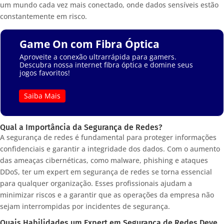
um mundo cada vez mais conectado, onde dados sensíveis estão
constantemente em risco.
Game On com Fibra Óptica
Aproveite a conexão ultrarrápida para gamers.
Descubra nossa internet fibra óptica e domine seus
jogos favoritos!
Saiba Mais
Qual a Importância da Segurança de Redes?
A segurança de redes é fundamental para proteger informações
confidenciais e garantir a integridade dos dados. Com o aumento
das ameaças cibernéticas, como malware, phishing e ataques
DDoS, ter um expert em segurança de redes se torna essencial
para qualquer organização. Esses profissionais ajudam a
minimizar riscos e a garantir que as operações da empresa não
sejam interrompidas por incidentes de segurança.
Quais Habilidades um Expert em Segurança de Redes Deve