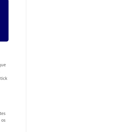
que
m
tick
tes
 os