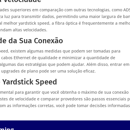
cidades superiores em comparação com outras tecnologias, como AD
liza luz para transmitir dados, permitindo uma maior largura de ba
al melhor yardstick speed, a fibra óptica é frequentemente a melh
ndam altas velocidades.
de da Sua Conexão
k speed, existem algumas medidas que podem ser tomadas para
ar cabos Ethernet de qualidade e minimizar a quantidade de
algumas das estratégias que podem ajudar. Além disso, entrar em
s upgrades de plano pode ser uma solução eficaz.
e Yardstick Speed
amental para garantir que você obtenha o máximo de sua conexão
 testes de velocidade e comparar provedores são passos essenciais 
 Com as informações corretas, você pode tomar decisões informadas
aming