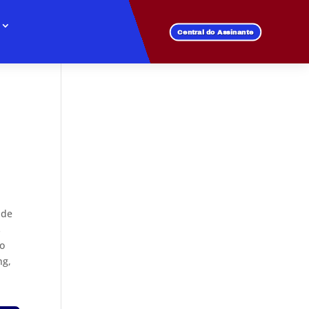
Central do Assinante
 de
s
do
ng,