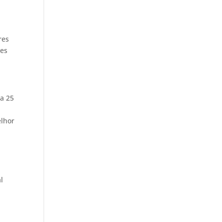
res
ses
 a 25
elhor
l