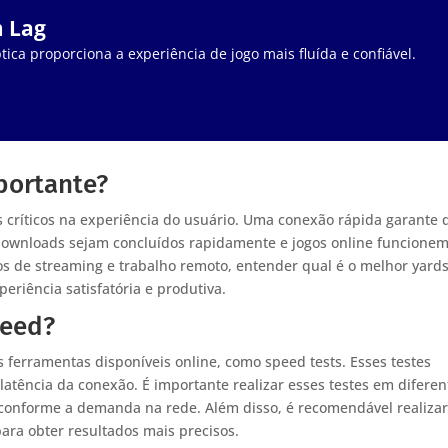
m Lag
tica proporciona a experiência de jogo mais fluída e confiável.
portante?
s críticos na experiência do usuário. Uma conexão rápida garante 
 downloads sejam concluídos rapidamente e jogos online funcione
s de streaming e trabalho remoto, entender qual é o melhor yards
eriência satisfatória e produtiva.
peed?
s ferramentas disponíveis online, como speed tests. Esses testes
latência da conexão. É importante realizar esses testes em diferen
r conforme a demanda na rede. Além disso, é recomendável realizar
para obter resultados mais precisos.