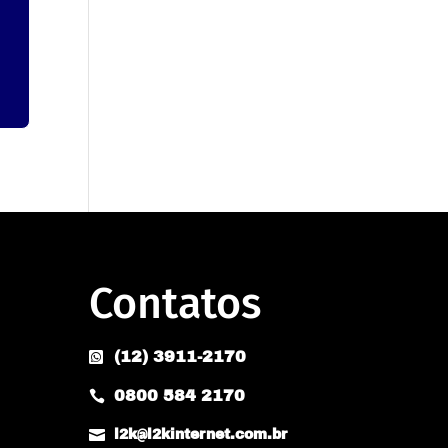
Contatos
(12) 3911-2170

0800 584 2170


l2k@l2kinternet.com.br