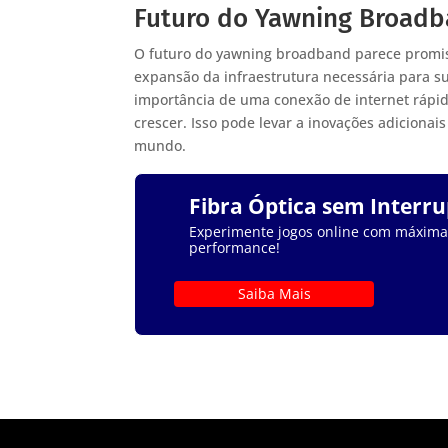
Futuro do Yawning Broad
O futuro do yawning broadband parece promiss
expansão da infraestrutura necessária para 
importância de uma conexão de internet rápi
crescer. Isso pode levar a inovações adicionai
mundo.
Fibra Óptica sem Interr
Experimente jogos online com máxima e
performance!
Saiba Mais