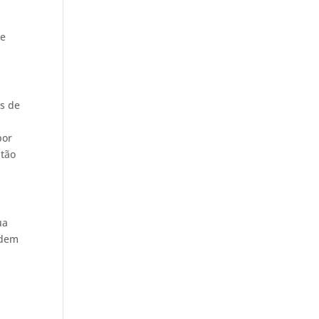
 e
os de
por
 tão
ua
odem