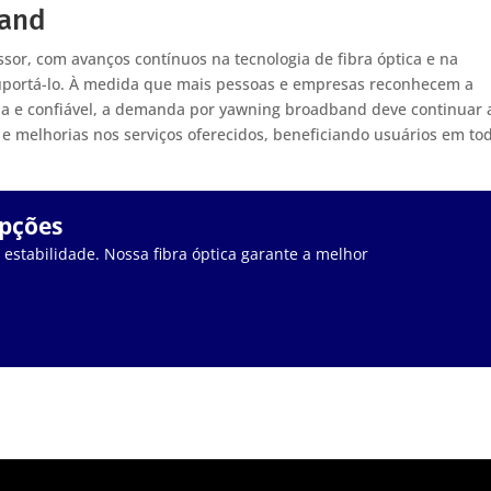
band
or, com avanços contínuos na tecnologia de fibra óptica e na
suportá-lo. À medida que mais pessoas e empresas reconhecem a
da e confiável, a demanda por yawning broadband deve continuar 
s e melhorias nos serviços oferecidos, beneficiando usuários em to
upções
stabilidade. Nossa fibra óptica garante a melhor