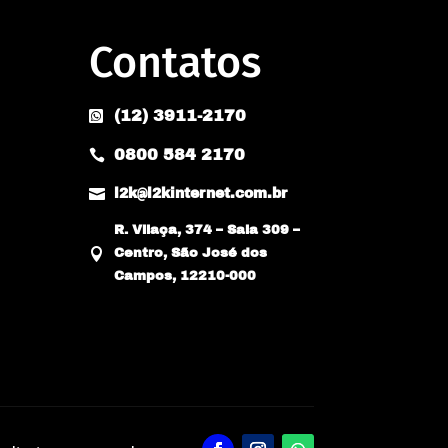
Contatos
(12) 3911-2170

0800 584 2170


l2k@l2kinternet.com.br
R. Vilaça, 374 – Sala 309 –

Centro, São José dos
Campos, 12210-000