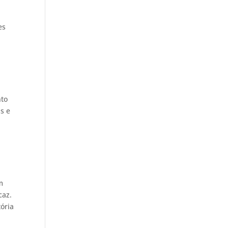
es
s
nto
s e
m
caz.
ória