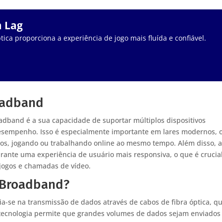
m Lag
tica proporciona a experiência de jogo mais fluída e confiável.
oadband
dband é a sua capacidade de suportar múltiplos dispositivos
sempenho. Isso é especialmente importante em lares modernos, 
eos, jogando ou trabalhando online ao mesmo tempo. Além disso, 
garante uma experiência de usuário mais responsiva, o que é crucia
jogos e chamadas de vídeo.
 Broadband?
-se na transmissão de dados através de cabos de fibra óptica, q
a tecnologia permite que grandes volumes de dados sejam enviados