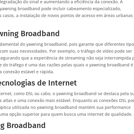
degradação do sinal e aumentando a eficiência da conexão. A
 yawning broadband pode incluir cabeamento especializado,
 casos, a instalação de novos pontos de acesso em áreas urbanas
awning Broadband
ndamental do yawning broadband, pois garante que diferentes tip
 com suas necessidades. Por exemplo, o tráfego de vídeo pode ser
ssegurando que a experiência de streaming não seja interrompida 
nte do tráfego é uma das razões pelas quais o yawning broadband é
 conexão estável e rápida.
cnologias de Internet
ternet, como DSL ou cabo, o yawning broadband se destaca pela s
is altas e uma conexão mais estável. Enquanto as conexões DSL p
ra óptica utilizada no yawning broadband mantém sua performance
uma opção superior para quem busca uma internet de qualidade.
ng Broadband