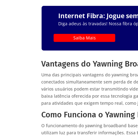
Internet Fibra: Jogue se
Diga adeus às travadas! Nossa fibra óp
Saiba Mais
Vantagens do Yawning Br
Uma das principais vantagens do yawning broa
conectados simultaneamente sem perda de de
vários usuários podem estar transmitindo víd
baixa latência oferecida por essa tecnologia 
para atividades que exigem tempo real, como 
Como Funciona o Yawning
O funcionamento do yawning broadband baseia
utilizam luz para transferir informações. Ess