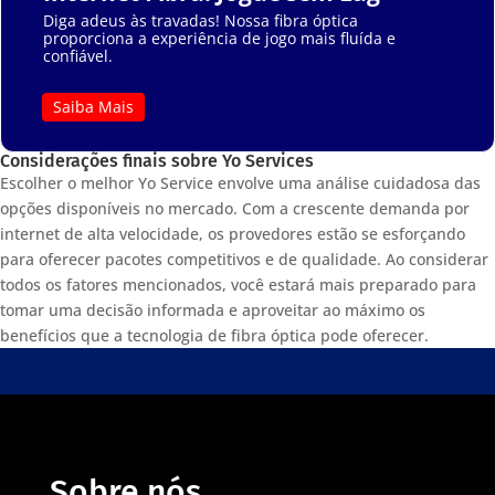
Diga adeus às travadas! Nossa fibra óptica
proporciona a experiência de jogo mais fluída e
confiável.
Saiba Mais
Considerações finais sobre Yo Services
Escolher o melhor Yo Service envolve uma análise cuidadosa das
opções disponíveis no mercado. Com a crescente demanda por
internet de alta velocidade, os provedores estão se esforçando
para oferecer pacotes competitivos e de qualidade. Ao considerar
todos os fatores mencionados, você estará mais preparado para
tomar uma decisão informada e aproveitar ao máximo os
benefícios que a tecnologia de fibra óptica pode oferecer.
Sobre nós