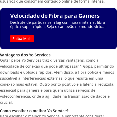
usuários que consomem conteúdo online de forma intensa.
Velocidade de Fibra para Gamers
Desfrute de partidas sem lag com nossa internet fibra
óptica super rápida. Seja o campeão no mundo virtual!
Saiba Mais
Vantagens dos Yo Services
Optar pelos Yo Services traz diversas vantagens, como a
velocidade de conexão que pode ultrapassar 1 Gbps, permitindo
downloads e uploads rápidos. Além disso, a fibra óptica é menos
suscetível a interferências externas, o que resulta em uma
conexão mais estável. Outro ponto positivo é a latência reduzida,
essencial para gamers e para quem utiliza serviços de
videoconferência, onde a agilidade na transmissão de dados é
crucial.
Como escolher o melhor Yo Service?
Para escolher o melhor Yo Service, é importante considerar