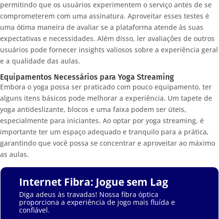
permitindo que os usuários experimentem o serviço antes de se
comprometerem com uma assinatura. Aproveitar esses testes é
uma ótima maneira de avaliar se a plataforma atende às suas
expectativas e necessidades. Além disso, ler avaliações de outros
usuários pode fornecer insights valiosos sobre a experiência geral
e a qualidade das aulas.
Equipamentos Necessários para Yoga Streaming
Embora o yoga possa ser praticado com pouco equipamento, ter
alguns itens básicos pode melhorar a experiência. Um tapete de
yoga antideslizante, blocos e uma faixa podem ser úteis,
especialmente para iniciantes. Ao optar por yoga streaming, é
importante ter um espaço adequado e tranquilo para a prática,
garantindo que você possa se concentrar e aproveitar ao máximo
as aulas.
Internet Fibra: Jogue sem Lag
Diga adeus às travadas! Nossa fibra óptica
proporciona a experiência de jogo mais fluída e
confiável.